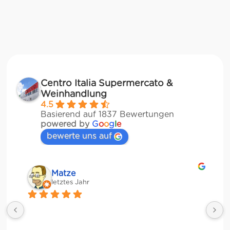
Centro Italia Supermercato &
Weinhandlung
4.5
Basierend auf 1837 Bewertungen
powered by
G
o
o
g
l
e
bewerte uns auf
Matze
letztes Jahr