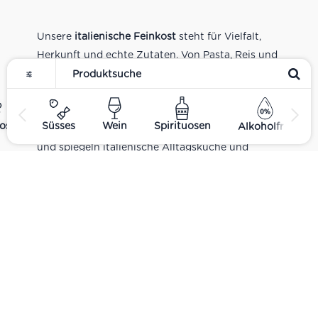
Unsere
italienische Feinkost
steht für Vielfalt,
Herkunft und echte Zutaten. Von Pasta, Reis und
Tomatensaucen über Olivenöl, Antipasti und
Pesto bis zu Balsamico und Spezialitäten aus
verschiedenen Regionen Italiens. Alle Produkte
ost
Süsses
Wein
Spirituosen
Alkoholfrei
sind Teil unseres realen Supermarkt-Sortiments
und spiegeln italienische Alltagsküche und
Tradition wider. Italienische Feinkost online
kaufen.
Catering