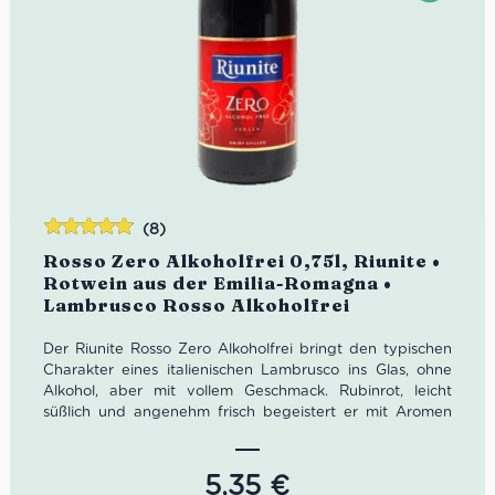
(8)
Bewertet
Rosso Zero Alkoholfrei 0,75l, Riunite •
mit
4.88
Rotwein aus der Emilia-Romagna •
von 5
Lambrusco Rosso Alkoholfrei
Der Riunite Rosso Zero Alkoholfrei bringt den typischen
Charakter eines italienischen Lambrusco ins Glas, ohne
Alkohol, aber mit vollem Geschmack. Rubinrot, leicht
süßlich und angenehm frisch begeistert er mit Aromen
von Kirsche und Himbeere. Perfekt als stilvoller Aperitif,
alkoholfreier Begleiter zu mediterranen Speisen oder zum
Anstoßen bei besonderen Momenten. Genieße die
5,35
€