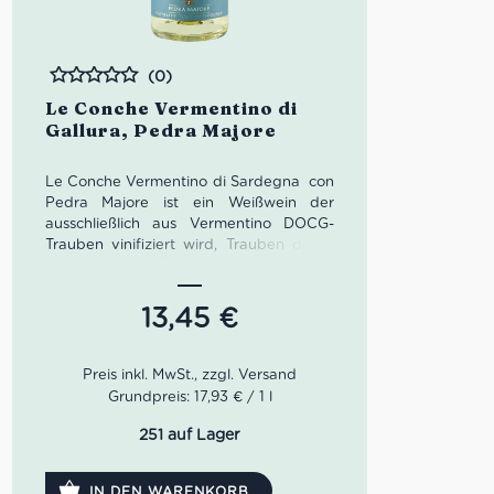
(0)
Bewertet
Le Conche Vermentino di
Gallura, Pedra Majore
Le Conche Vermentino di Sardegna con
Pedra Majore ist ein Weißwein der
ausschließlich aus Vermentino DOCG-
Trauben vinifiziert wird, Trauben die in
den hohen Hügeln der südlichen Gallura
gereift und von der Familie Isoni
sorgfältig ausgewählt wurden, mit dem
13,45
€
Ziel, einen Wein von großer Frische und
angenehmem Trinkgefühl zu erzeugen.
Le Conche Vermentino di Gallura von
Pedra Majore hat Strohgelbe Farbe mit
Grundpreis: 17,93 € / 1 l
leicht grünlichen Reflexen, brillant, in der
Nase zart pflanzlich, mit leichten
251 auf Lager
fruchtigen Noten. Lebendigkeit und
Frische prägen die Trinkbarkeit dieses
IN DEN WARENKORB