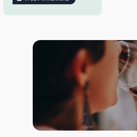
Vermentinos, der dennoch eine gute
Nachhaltigkeit am Gaumen und einen
sauberen Abgang aufweist.
Idealer Versandkarton: 21 Flaschen