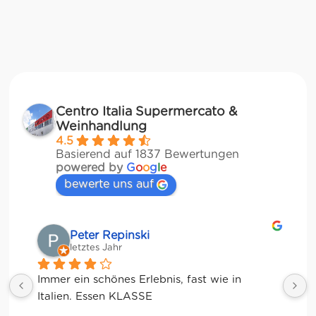
Centro Italia Supermercato &
Weinhandlung
4.5
Basierend auf 1837 Bewertungen
powered by
G
o
o
g
l
e
bewerte uns auf
Matze
letztes Jahr