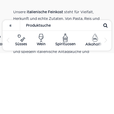
Unsere
italienische Feinkost
steht für Vielfalt,
Herkunft und echte Zutaten. Von Pasta, Reis und
Tomatensaucen über Olivenöl, Antipasti und
Pesto bis zu Balsamico und Spezialitäten aus
verschiedenen Regionen Italiens. Alle Produkte
ost
Süsses
Wein
Spirituosen
Alkoholfrei
sind Teil unseres realen Supermarkt-Sortiments
und spiegeln italienische Alltagsküche und
Tradition wider. Italienische Feinkost online
kaufen.
Catering