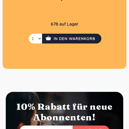
Prenzlauer Berg
Nicht im Online Shop einlösbar
Die Auszahlung eines evtl. Restbetrages ist nicht
möglich
Der Gutschein wird per Einschreiben versendet. Es
678 auf Lager
fallen daher Versandkosten in Höhe von 3,30€ an.
P.S. Hast Du es eilig? Kaufe den Gutschein direkt in
IN DEN WARENKORB
unseren Supermercati, dann hast du ihn sofort!
10% Rabatt für neue
Abonnenten!