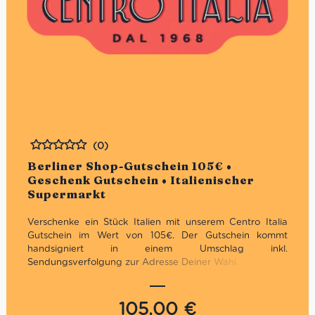
(0)
Bewertet
Berliner Shop-Gutschein 105€ •
Geschenk Gutschein • Italienischer
Supermarkt
Verschenke ein Stück Italien mit unserem Centro Italia
Gutschein im Wert von 105€. Der Gutschein kommt
handsigniert in einem Umschlag inkl.
Sendungsverfolgung zur Adresse Deiner Wahl.
Unbegrenzt gültig in den Supermercati &
Weinhandlungen: Charlottenburg, Marienfelde &
105,00
€