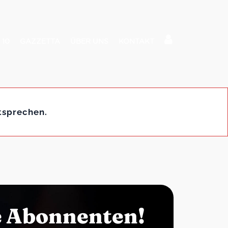
 10
GAZZETTA
ÜBER UNS
KONTAKT
tsprechen.
e Abonnenten!