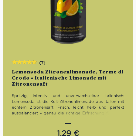
(7)
Bewertet
Lemonsoda Zitronenlimonade, Terme di
mit
5.00
von
Crodo • Italienische Limonade mit
5
Zitronensaft
Spritzig, intensiv und unverwechselbar italienisch:
Lemonsoda ist die Kult-Zitronenlimonade aus Italien mit
echtem Zitronensaft. Frisch, leicht herb und perfekt
ausbalanciert – genau die richtige Erfrischung für heiße
Tage, Aperitivo-Momente oder einfach zwischendurch.
1,29
€