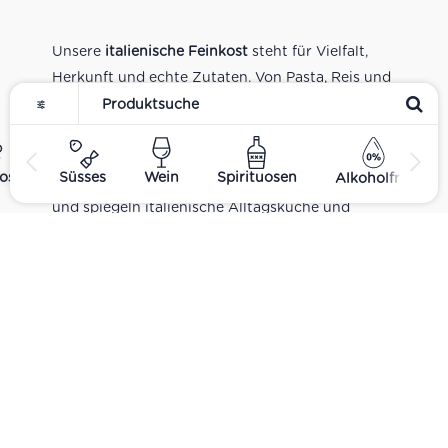
Unsere
italienische Feinkost
steht für Vielfalt,
Herkunft und echte Zutaten. Von Pasta, Reis und
Tomatensaucen über Olivenöl, Antipasti und
Pesto bis zu Balsamico und Spezialitäten aus
verschiedenen Regionen Italiens. Alle Produkte
ost
Süsses
Wein
Spirituosen
Alkoholfrei
sind Teil unseres realen Supermarkt-Sortiments
und spiegeln italienische Alltagsküche und
Tradition wider. Italienische Feinkost online
kaufen.
Catering