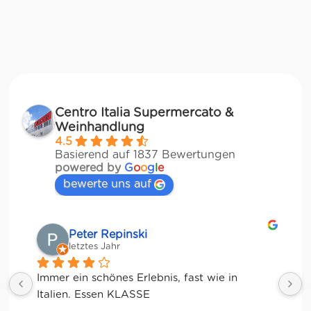
Centro Italia Supermercato &
Weinhandlung
4.5
Basierend auf 1837 Bewertungen
powered by
G
o
o
g
l
e
bewerte uns auf
Matze
letztes Jahr