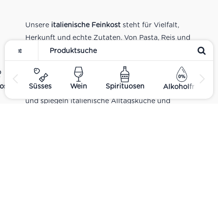
Unsere
italienische Feinkost
steht für Vielfalt,
Herkunft und echte Zutaten. Von Pasta, Reis und
Tomatensaucen über Olivenöl, Antipasti und
Pesto bis zu Balsamico und Spezialitäten aus
verschiedenen Regionen Italiens. Alle Produkte
ost
Süsses
Wein
Spirituosen
Alkoholfrei
sind Teil unseres realen Supermarkt-Sortiments
und spiegeln italienische Alltagsküche und
Tradition wider. Italienische Feinkost online
kaufen.
Catering