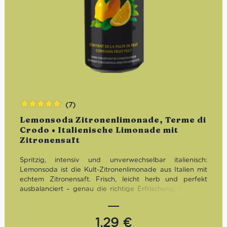
(7)
Bewertet
Lemonsoda Zitronenlimonade, Terme di
mit
5.00
von
Crodo • Italienische Limonade mit
5
Zitronensaft
Spritzig, intensiv und unverwechselbar italienisch:
Lemonsoda ist die Kult-Zitronenlimonade aus Italien mit
echtem Zitronensaft. Frisch, leicht herb und perfekt
ausbalanciert – genau die richtige Erfrischung für heiße
Tage, Aperitivo-Momente oder einfach zwischendurch.
1,29
€