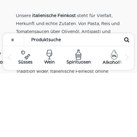
Unsere
italienische Feinkost
steht für Vielfalt,
Herkunft und echte Zutaten. Von Pasta, Reis und
Tomatensaucen über Olivenöl, Antipasti und
Pesto bis zu Balsamico und Spezialitäten aus
verschiedenen Regionen Italiens. Alle Produkte
sind Teil unseres realen Supermarkt-Sortiments
ost
Süsses
Wein
Spirituosen
Alkoholfrei
und spiegeln italienische Alltagsküche und
Tradition wider. Italienische Feinkost online
kaufen.
Catering