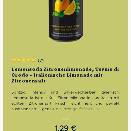
(7)
Bewertet
Lemonsoda Zitronenlimonade, Terme di
mit
5.00
von
Crodo • Italienische Limonade mit
5
Zitronensaft
Spritzig, intensiv und unverwechselbar italienisch:
Lemonsoda ist die Kult-Zitronenlimonade aus Italien mit
echtem Zitronensaft. Frisch, leicht herb und perfekt
ausbalanciert – genau die richtige Erfrischung für heiße
Tage, Aperitivo-Momente oder einfach zwischendurch.
1,29
€