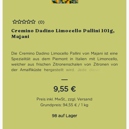
(0)
Bewertet
Cremino Dadino Limocello Pallini 101g,
Majani
Die Cremino Dadino Limocello Pallini von Majani ist eine
Spezialität aus dem Piemont in Italien mit Limoncello,
welcher aus frischen Zitronenschalen von Zitronen von
der Amalfiküste hergestellt wird. Jede dieser Mandel-
und Haselnusspraline mit Limoncello ist einzeln verpackt,
glutenfrei und enthält Alkohol.
9,55
€
Grundpreis: 94,55 € / 1 kg
98 auf Lager