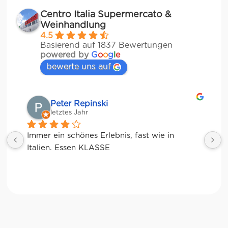
Centro Italia Supermercato &
Weinhandlung
4.5
Basierend auf 1837 Bewertungen
powered by
G
o
o
g
l
e
bewerte uns auf
Matze
letztes Jahr