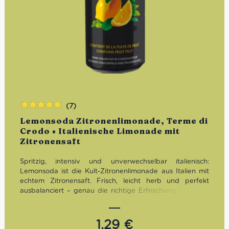
(7)
Bewertet
Lemonsoda Zitronenlimonade, Terme di
mit
5.00
von
Crodo • Italienische Limonade mit
5
Zitronensaft
Spritzig, intensiv und unverwechselbar italienisch:
Lemonsoda ist die Kult-Zitronenlimonade aus Italien mit
echtem Zitronensaft. Frisch, leicht herb und perfekt
ausbalanciert – genau die richtige Erfrischung für heiße
Tage, Aperitivo-Momente oder einfach zwischendurch.
1,29
€