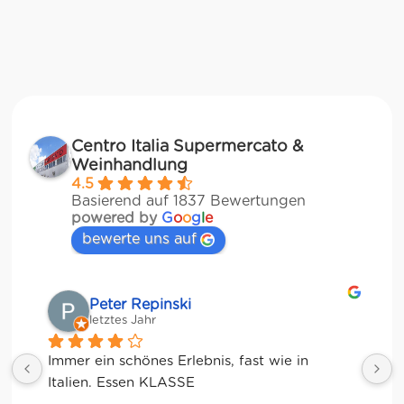
Centro Italia Supermercato &
Weinhandlung
4.5
Basierend auf 1837 Bewertungen
powered by
G
o
o
g
l
e
bewerte uns auf
Matze
letztes Jahr