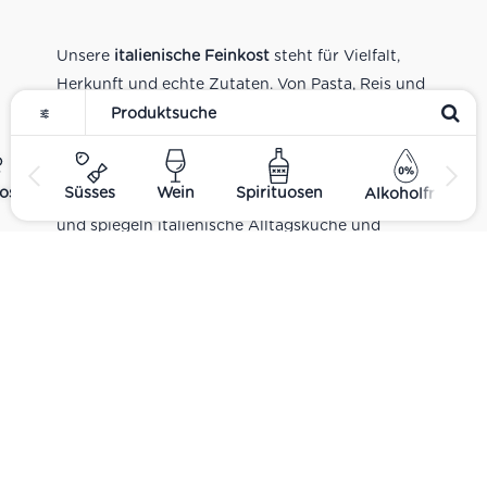
Unsere
italienische Feinkost
steht für Vielfalt,
Herkunft und echte Zutaten. Von Pasta, Reis und
Tomatensaucen über Olivenöl, Antipasti und
Pesto bis zu Balsamico und Spezialitäten aus
verschiedenen Regionen Italiens. Alle Produkte
ost
Süsses
Wein
Spirituosen
Alkoholfrei
sind Teil unseres realen Supermarkt-Sortiments
und spiegeln italienische Alltagsküche und
Tradition wider. Italienische Feinkost online
kaufen.
Catering