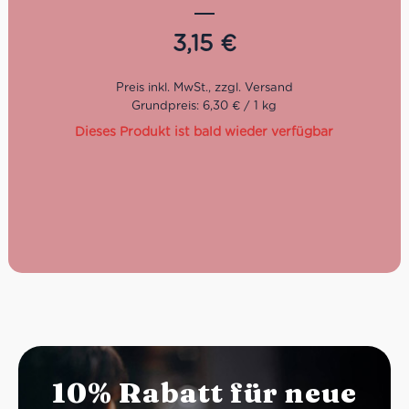
Sie sind ein
wahrer Genuss für den Gaumen, die Qualität
und auch das Territorium.
3,15
€
Kochzeit: 7/8 Minuten
Packung: 500 g
Grundpreis: 6,30 € / 1 kg
Dieses Produkt ist bald wieder verfügbar
10% Rabatt für neue