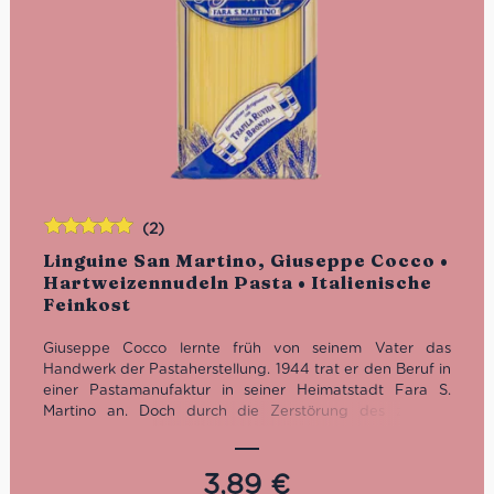
(2)
Bewertet
Linguine San Martino, Giuseppe Cocco •
mit
5.00
von
Hartweizennudeln Pasta • Italienische
5
Feinkost
Giuseppe Cocco lernte früh von seinem Vater das
Handwerk der Pastaherstellung. 1944 trat er den Beruf in
einer Pastamanufaktur in seiner Heimatstadt Fara S.
Martino an. Doch durch die Zerstörung des zweiten
Weltkrieges wurde Giuseppes Traum zum
Trümmerhaufen. Zwischen Schutt und Asche rettete er
also die letzten Teile der Pastamaschinen und brachte sie
3,89
€