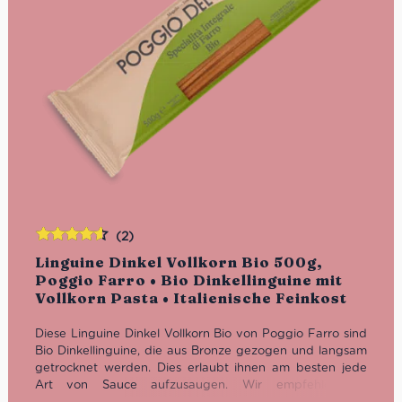
(2)
Bewertet
Linguine Dinkel Vollkorn Bio 500g,
mit
4.50
Poggio Farro • Bio Dinkellinguine mit
von 5
Vollkorn Pasta • Italienische Feinkost
Diese Linguine Dinkel Vollkorn Bio von Poggio Farro sind
Bio Dinkellinguine, die aus Bronze gezogen und langsam
getrocknet werden. Dies
erlaubt ihnen am besten jede
Art von Sauce aufzusaugen. Wir empfehlen sie
beispielsweise mit saisonalem Gemüse zu kombinieren.