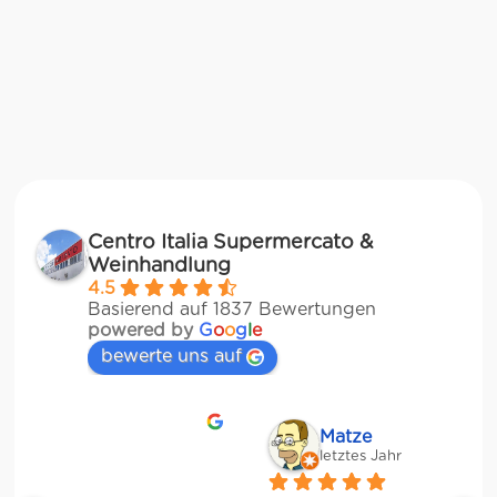
Centro Italia Supermercato &
Weinhandlung
4.5
Basierend auf 1837 Bewertungen
powered by
G
o
o
g
l
e
bewerte uns auf
Matze
letztes Jahr