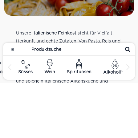
Unsere
italienische Feinkost
steht für Vielfalt,
Herkunft und echte Zutaten. Von Pasta, Reis und
Tomatensaucen über Olivenöl, Antipasti und
Pesto bis zu Balsamico und Spezialitäten aus
verschiedenen Regionen Italiens. Alle Produkte
ost
Süsses
Wein
Spirituosen
Alkoholfrei
sind Teil unseres realen Supermarkt-Sortiments
und spiegeln italienische Alltagsküche und
Tradition wider. Italienische Feinkost online
kaufen.