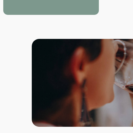
Pflanzen. Chinotto und Erdbeerbaum
verschmelzen mit den frischen und
zarten Noten von Kardamom,
Wachholder und Salbei.