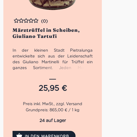
(0)
Bewertet
Märztrüffel in Scheiben,
Giuliano Tartufi
In der kleinen Stadt Pietralunga
entwickelte sich aus der Leidenschaft
des Giuliano Martinelli für Trüffel ein
ganzes Sortiment. Jeden Morgen
machte sich Giuliano mit seinem Hund
auf die Suche, bevor er zur Schicht in
die Fabrik musste. 1991 machte er sich
25,95
€
schließlich selbstständig und bekam auf
Trüffel Messen die gebührende
Aufmerksamkeit. 2001 öffneten
schließlich die Pforten der Giuliano
Grundpreis: 865,00 € / 1 kg
Tartufi Srl.
24 auf Lager
Märztrüffel in Scheiben von Giuliano
Tartufo sind sowohl optisch als auch
IN DEN WARENKORB