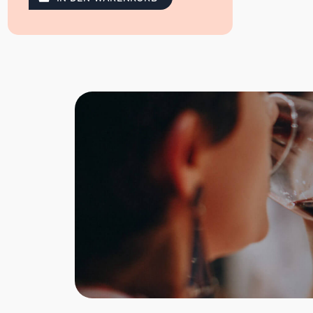
organoleptisch sehr angenehm und
eignen sich besonders zum endgültigen
Garnieren von Gerichten. Sie sind eine
glaubwürdige Alternative zu frischen
Trüffeln.