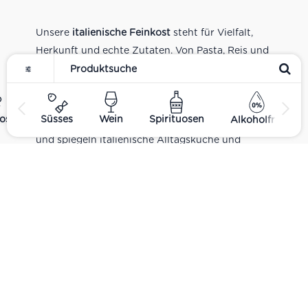
Unsere
italienische Feinkost
steht für Vielfalt,
Herkunft und echte Zutaten. Von Pasta, Reis und
Tomatensaucen über Olivenöl, Antipasti und
Pesto bis zu Balsamico und Spezialitäten aus
verschiedenen Regionen Italiens. Alle Produkte
ost
Süsses
Wein
Spirituosen
Alkoholfrei
sind Teil unseres realen Supermarkt-Sortiments
und spiegeln italienische Alltagsküche und
Tradition wider. Italienische Feinkost online
kaufen.
Catering