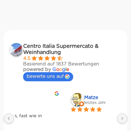
Centro Italia Supermercato &
Weinhandlung
4.5
Basierend auf 1837 Bewertungen
powered by
G
o
o
g
l
e
bewerte uns auf
Matze
letztes Jahr