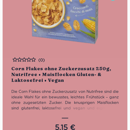
(0)
Bewertet
Corn Flakes ohne Zuckerzusatz 250g,
Nutrifree • Maisflocken Gluten- &
Laktosefrei • Vegan
Die Corn Flakes ohne Zuckerzusatz von Nutrifree sind die
ideale Wahl für ein bewusstes, leichtes Frühstück – ganz
ohne zugesetzten Zucker. Die knusprigen Maisflocken
sind glutenfrei, laktosefrei und vegan und eignen sich
perfekt für eine glutenfreie Ernährung oder alle, die auf
eine hochwertige Ernährung achten. Hergestellt in Italien
von der Traditionsmarke Nutrifree, stehen diese Corn
5,15
€