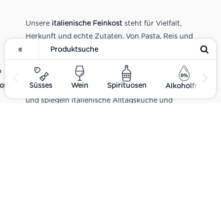
Unsere
italienische Feinkost
steht für Vielfalt,
Herkunft und echte Zutaten. Von Pasta, Reis und
Tomatensaucen über Olivenöl, Antipasti und
Pesto bis zu Balsamico und Spezialitäten aus
verschiedenen Regionen Italiens. Alle Produkte
ost
Süsses
Wein
Spirituosen
Alkoholfrei
sind Teil unseres realen Supermarkt-Sortiments
und spiegeln italienische Alltagsküche und
Tradition wider. Italienische Feinkost online
kaufen.
Catering