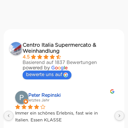
Centro Italia Supermercato &
Weinhandlung
4.5
Basierend auf 1837 Bewertungen
powered by
G
o
o
g
l
e
bewerte uns auf
Matze
letztes Jahr