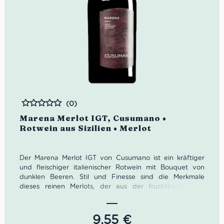
(0)
Bewertet
Marena Merlot IGT, Cusumano •
Rotwein aus Sizilien • Merlot
Der Marena Merlot IGT von Cusumano ist ein kräftiger
und fleischiger italienischer Rotwein mit Bouquet von
dunklen Beeren. Stil und Finesse sind die Merkmale
dieses reinen Merlots, der aus der fruchtbaren und
blühenden Landschaft Siziliens stammt.
Farbe: Kirschrot.
9,55
€
Geruch: Intensiv mit Aromen von dunklen Beeren