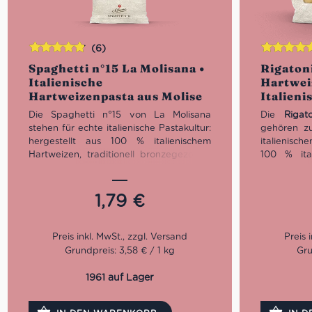
(6)
Bewertet
Bewertet
Spaghetti n°15 La Molisana •
Rigatoni
mit
4.83
mit
5.00
vo
Italienische
Hartwei
von 5
5
Hartweizenpasta aus Molise
Italieni
Die Spaghetti n°15 von La Molisana
Die
Rigat
stehen für echte italienische Pastakultur:
gehören zu
hergestellt aus 100 % italienischem
italienisch
Hartweizen, traditionell bronzegezogen
100 % ita
und mit perfekter Bissfestigkeit. Ihre
traditio
raue Oberfläche verbindet sich ideal mit
gepresst, 
Tomatensaucen, Carbonara, Aglio e Olio
ihrer rau
1,79
€
oder klassischen Ragù-Gerichten. Eine
Bissfestig
hochwertige italienische Pasta aus
Saucenau
Molise, produziert von einem der
Röhrenform
traditionsreichsten Pastahersteller
Ragùs, 
Grundpreis: 3,58 € / 1 kg
Gru
Italiens.
Pastasaucen
Familienre
1961 auf Lager
Kochzeit: 10 Minuten
seit 1912 
Packung: 500 g
von Molise