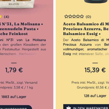
(4)
(0)
Bewertet
 N°31, La Molisana •
Aceto Balsamico di 
n
zennudeln Pasta •
Precious Azzurra, Bel
sche Feinkost
Balsamico Essig •
Italienische Feinkos
oni N°31 von La Molisana
Der
Aceto Balsamico di 
 den großen Klassikern der
Precious Azzurra
von
Be
en Pastakultur. Hergestellt aus
vollmundiger, aromatischer
lienischem Hartweizen und
Essig
mit intensiver Süße, a
nell durch Bronzeformen
Säure und einer etwas 
überzeugen diese Rigatoni mit
seidigen Konsistenz. Ideal fü
en Oberfläche, exzellenten
gereiften Käse, Fleischge
1,79
€
15,39
€
keit und außergewöhnlichen
zum Veredeln medi
fnahme. Ihre großzügige
Spezialitäten. Für Genieße
 macht sie ideal für kräftige
komplexe Balsamico-Noten
sc
Ofengerichte, cremige
ndpreis: 3,58 € / 1 kg
Grundpreis: 61,56 € / 
 oder klassische italienische
zepte. La Molisana produziert
128 auf Lager
1883 auf Lager
hochwertige Pasta im Herzen
 und verbindet traditionelle
IN DEN WARENKORB