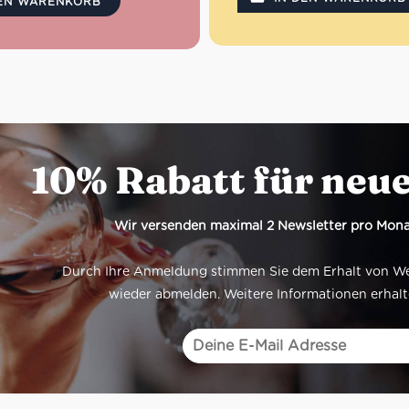
skunst mit modernster
DEN WARENKORB
ontrolle. Eine authentische
he Pasta für alle, die echten
 und perfekte Konsistenz
it:
ca. 13 Minuten
500 g
n:
100 % italienischer
engrieß
10% Rabatt für neu
erheit:
Bronzegezogen für
 Saucenbindung
ft:
Molise, Italien
Wir versenden maximal 2 Newsletter pro Mona
Durch Ihre Anmeldung stimmen Sie dem Erhalt von Werb
wieder abmelden. Weitere Informationen erhalt