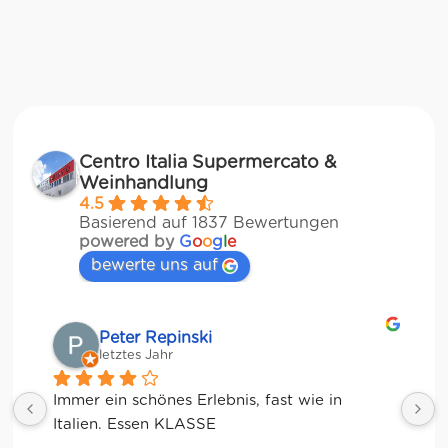
Centro Italia Supermercato &
Weinhandlung
4.5
Basierend auf 1837 Bewertungen
powered by
G
o
o
g
l
e
bewerte uns auf
Matze
letztes Jahr