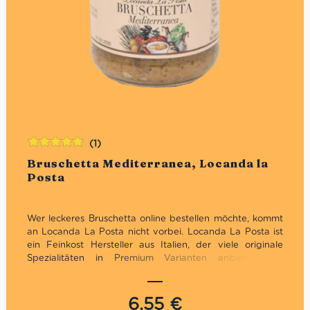
(1)
Bewertet
Bruschetta Mediterranea, Locanda la
mit
5.00
von
Posta
5
Wer leckeres Bruschetta online bestellen möchte, kommt
an Locanda La Posta nicht vorbei. Locanda La Posta ist
ein Feinkost Hersteller aus Italien, der viele originale
Spezialitäten in Premium Varianten anbietet. Die
Bruschetta Mediterranea überzeugt mit erstklassigen
Zutaten: Grüne Bohnen, Sellerie, extra natives Olivenöl,
Oliven, Sardellen, Knoblauch, Petersilie, Salz und
6,55
€