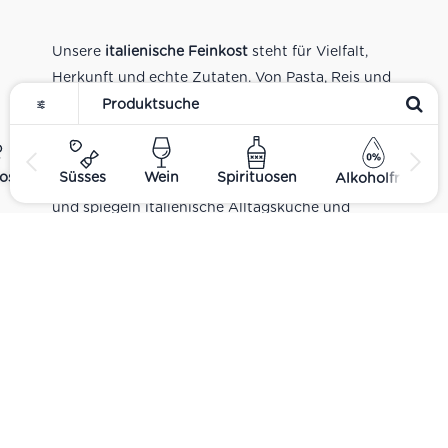
Unsere
italienische Feinkost
steht für Vielfalt,
Herkunft und echte Zutaten. Von Pasta, Reis und
Tomatensaucen über Olivenöl, Antipasti und
Pesto bis zu Balsamico und Spezialitäten aus
verschiedenen Regionen Italiens. Alle Produkte
ost
Süsses
Wein
Spirituosen
Alkoholfrei
sind Teil unseres realen Supermarkt-Sortiments
und spiegeln italienische Alltagsküche und
Tradition wider. Italienische Feinkost online
kaufen.
Catering