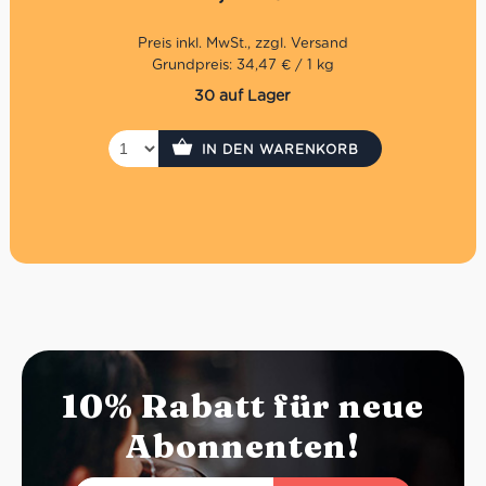
Peperoni. Alles in allem ganz fein abgestimmt und
attraktiv präsentiert. Als Brotaufstrich zergeht diese
Bruschetta Creme genüsslich auf der Zunge.
Grundpreis: 34,47 € / 1 kg
30 auf Lager
IN DEN WARENKORB
10% Rabatt für neue
Abonnenten!