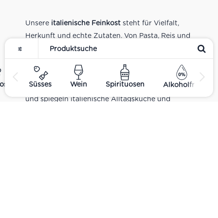
Unsere
italienische Feinkost
steht für Vielfalt,
Herkunft und echte Zutaten. Von Pasta, Reis und
Tomatensaucen über Olivenöl, Antipasti und
Pesto bis zu Balsamico und Spezialitäten aus
verschiedenen Regionen Italiens. Alle Produkte
ost
Süsses
Wein
Spirituosen
Alkoholfrei
sind Teil unseres realen Supermarkt-Sortiments
und spiegeln italienische Alltagsküche und
Tradition wider. Italienische Feinkost online
kaufen.
Catering