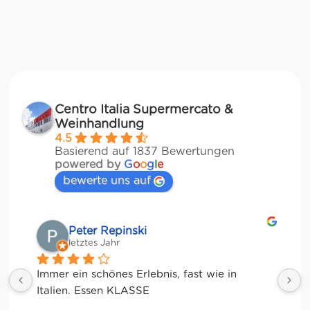
Centro Italia Supermercato &
Weinhandlung
4.5
Basierend auf 1837 Bewertungen
powered by
G
o
o
g
l
e
bewerte uns auf
Matze
letztes Jahr