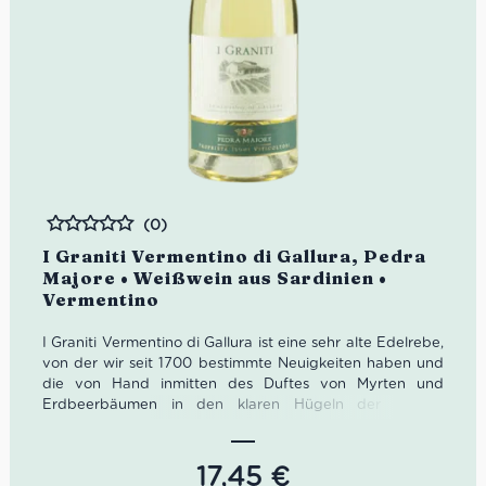
(0)
Bewertet
I Graniti Vermentino di Gallura, Pedra
Majore • Weißwein aus Sardinien •
Vermentino
I Graniti Vermentino di Gallura ist eine sehr alte Edelrebe,
von der wir seit 1700 bestimmte Neuigkeiten haben und
die von Hand inmitten des Duftes von Myrten und
Erdbeerbäumen in den klaren Hügeln der Gallura
angebaut wird. Es stammt aus ausgewählten Trauben
aus den Weinbergen des Bauernhofs „Stazzo di Ladas“,
der nicht weit von der Costa Smeralda und 8 km von den
17,45
€