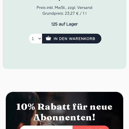
Granitgipfeln des Monte Limbara entfernt liegt.
Strohgelbe Farbe mit leicht grünlichen Reflexen, brillant.
Das Bouquet ist intensiv, breit und anhaltend mit
Grundpreis: 23,27 € / 1 l
pflanzlichen, blumigen Ginster- und fruchtigen
Pfirsichnoten. Der Geschmack ist warm, weich und
125 auf Lager
umhüllend, mit einer langen geschmacklichen und
olfaktorischen Persistenz. Der Abgang endet mit einer
fruchtigen Pfirsichnote.
IN DEN WARENKORB
Idealer Versandkarton: 21 Flaschen.
10% Rabatt für neue
Abonnenten!