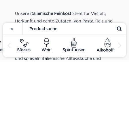
Unsere
italienische Feinkost
steht für Vielfalt,
Herkunft und echte Zutaten. Von Pasta, Reis und
Tomatensaucen über Olivenöl, Antipasti und
Pesto bis zu Balsamico und Spezialitäten aus
verschiedenen Regionen Italiens. Alle Produkte
ost
Süsses
Wein
Spirituosen
Alkoholfrei
sind Teil unseres realen Supermarkt-Sortiments
und spiegeln italienische Alltagsküche und
Tradition wider. Italienische Feinkost online
kaufen.
Catering