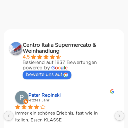
Centro Italia Supermercato &
Weinhandlung
4.5
Basierend auf 1837 Bewertungen
powered by
G
o
o
g
l
e
bewerte uns auf
Matze
letztes Jahr