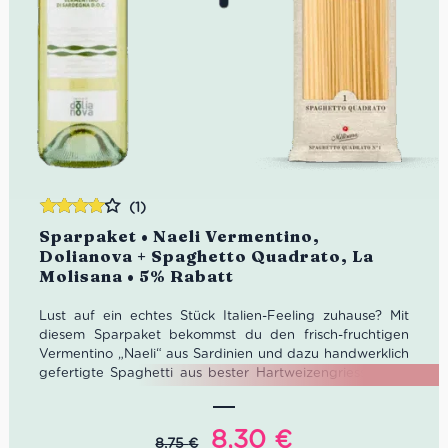
(1)
Bewertet
Sparpaket • Naeli Vermentino,
mit
4.00
Dolianova + Spaghetto Quadrato, La
von 5
Molisana • 5% Rabatt
Lust auf ein echtes Stück Italien-Feeling zuhause? Mit
diesem Sparpaket bekommst du den frisch-fruchtigen
Vermentino „Naeli“ aus Sardinien und dazu handwerklich
gefertigte Spaghetti aus bester Hartweizengriess – das
Spaghetto Quadrato n.1 von La Molisana. Ob ein
schnelles Dinner nach einem langen Tag, ein gemütlicher
Abend zu zweit oder ein klassisches Pasta-Menü für
Ursprünglicher
Aktueller
8,30
€
8,75
€