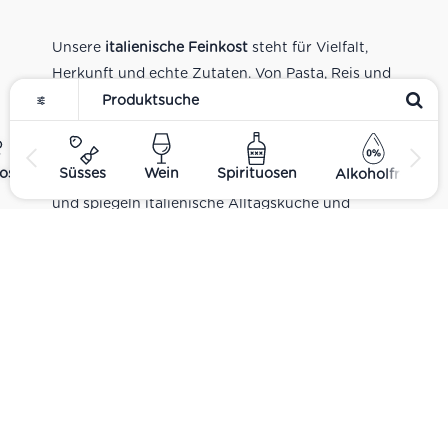
Unsere
italienische Feinkost
steht für Vielfalt,
Herkunft und echte Zutaten. Von Pasta, Reis und
Tomatensaucen über Olivenöl, Antipasti und
Pesto bis zu Balsamico und Spezialitäten aus
verschiedenen Regionen Italiens. Alle Produkte
ost
Süsses
Wein
Spirituosen
Alkoholfrei
sind Teil unseres realen Supermarkt-Sortiments
und spiegeln italienische Alltagsküche und
Tradition wider. Italienische Feinkost online
kaufen.
Catering