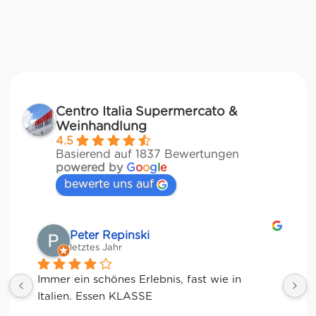
Centro Italia Supermercato &
Weinhandlung
4.5
Basierend auf 1837 Bewertungen
powered by
G
o
o
g
l
e
bewerte uns auf
Matze
letztes Jahr