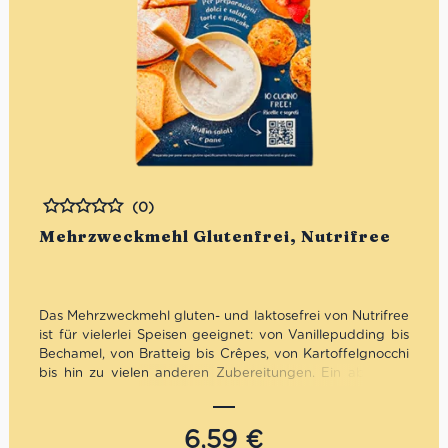
(0)
Bewertet
Mehrzweckmehl Glutenfrei, Nutrifree
Das Mehrzweckmehl gluten- und laktosefrei von Nutrifree
ist für vielerlei Speisen geeignet: von Vanillepudding bis
Bechamel, von Bratteig bis Crêpes, von Kartoffelgnocchi
bis hin zu vielen anderen Zubereitungen. Ein absolutes
Muss in jeder Speisekammer!
Ohne Weizenstärke
6,59
€
Ohne Milch