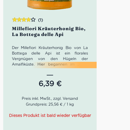
(1)
Bewertet
Millefiori Kräuterhonig Bio,
mit
4.00
La Bottega delle Api
von 5
Der Millefiori Kräuterhonig Bio von La
Bottega delle Api ist ein florales
Vergnügen von den Hügeln der
Amalfiküste. Hier begannen im Jahre
1994 die wagemutigen Gründer mit ihrer
Imkerei. Ohne Vorkenntnisse, aber mit
viel Leidenschaft und Ehrgeiz
6,39
€
entwickelte sich aus einem einfachen
Projekt diese professionelle Bio Imkerei
mit dem Namen: La Bottega delle Api.
Der Millefiori Bio-Honig ist kristallisiert
Grundpreis: 25,56 € / 1 kg
und hat eine cremige Textur. Die Farbe
ist beige mit Schattierungen, die ins
Dieses Produkt ist bald wieder verfügbar
Gelbe übergehen. Der Geruch ist zart,
leicht fruchtig und erinnert an Wachs.