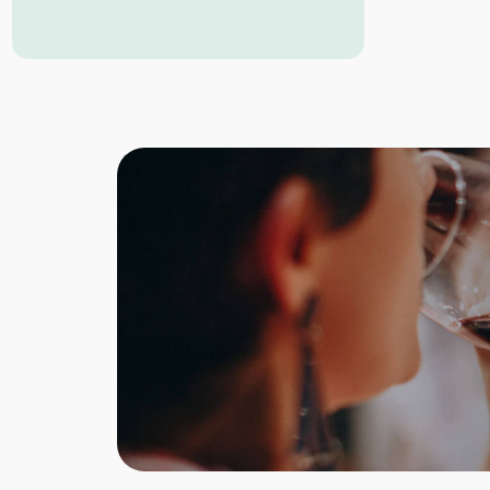
Der Geschmack ist süß und das Aroma
ist fein, aromatisch und leicht blumig.
Dieser Honig ist für alle Verwendungen
geeignet – besonders lecker auf
frischem Brot.