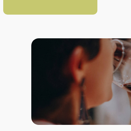
schokoladige Nuancen
Bohnen:
90% Arabica / 10%
Robusta