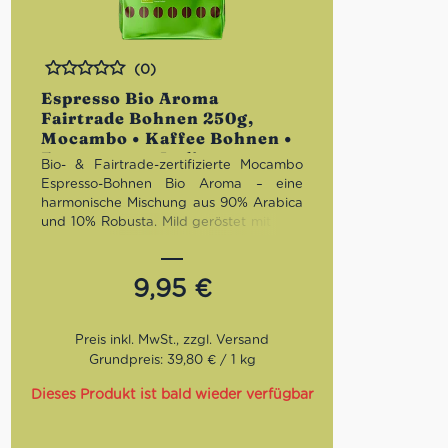
(0)
Bewertet
Espresso Bio Aroma
Fairtrade Bohnen 250g,
Mocambo • Kaffee Bohnen •
Espresso aus Italien
Bio- & Fairtrade-zertifizierte Mocambo
Espresso-Bohnen Bio Aroma – eine
harmonische Mischung aus 90% Arabica
und 10% Robusta. Mild geröstet mit süß-
karamelligen, nussigen und
schokoladigen Noten, eignet sich dieser
Kaffee perfekt für Espresso, Cappuccino
9,95
€
oder Latte Macchiato. Nachhaltig,
aromatisch und mit authentischem
italienischen Geschmack.
Grundpreis: 39,80 € / 1 kg
Röstung:
Trommelröstung —
schonend geröstet für weiche Säure
Dieses Produkt ist bald wieder verfügbar
und wenig Bitterkeit
Geschmack:
süß-karamellig, nussig,