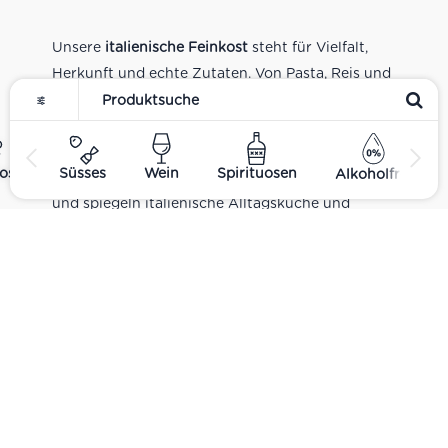
Unsere
italienische Feinkost
steht für Vielfalt,
Herkunft und echte Zutaten. Von Pasta, Reis und
Tomatensaucen über Olivenöl, Antipasti und
Pesto bis zu Balsamico und Spezialitäten aus
verschiedenen Regionen Italiens. Alle Produkte
ost
Süsses
Wein
Spirituosen
Alkoholfrei
sind Teil unseres realen Supermarkt-Sortiments
und spiegeln italienische Alltagsküche und
Tradition wider. Italienische Feinkost online
kaufen.
Catering