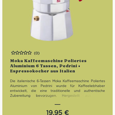
(0)
Bewertet
Moka Kaffeemaschine Poliertes
Aluminium 6 Tassen, Pedrini •
Espressokocher aus Italien
Die italienische 6-Tassen Moka Kaffeemaschine Poliertes
Aluminium von Pedrini wurde für Kaffeeliebhaber
entwickelt, die eine traditionelle und authentische
Zubereitung bevorzugen. Hergestellt aus 100%
recyceltem Aluminium, garantiert dieser Espressokocher
nicht nur einen hervorragenden Geschmack, sondern
fördert auch Nachhaltigkeit und Umweltfreundlichkeit.
19,95
€