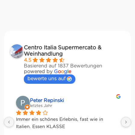
Centro Italia Supermercato &
Weinhandlung
4.5
Basierend auf 1837 Bewertungen
powered by
G
o
o
g
l
e
bewerte uns auf
Matze
letztes Jahr