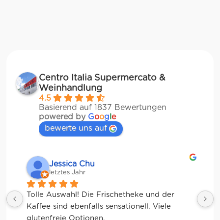
Centro Italia Supermercato &
Weinhandlung
4.5
Basierend auf 1837 Bewertungen
powered by
G
o
o
g
l
e
bewerte uns auf
Jessica Chu
letztes Jahr
Tolle Auswahl! Die Frischetheke und der 
Kaffee sind ebenfalls sensationell. Viele 
glutenfreie Optionen.