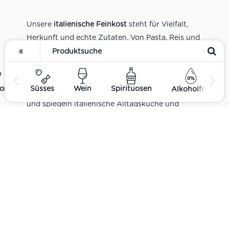
Unsere
italienische Feinkost
steht für Vielfalt,
Herkunft und echte Zutaten. Von Pasta, Reis und
Tomatensaucen über Olivenöl, Antipasti und
Pesto bis zu Balsamico und Spezialitäten aus
verschiedenen Regionen Italiens. Alle Produkte
ost
Süsses
Wein
Spirituosen
Alkoholfrei
sind Teil unseres realen Supermarkt-Sortiments
und spiegeln italienische Alltagsküche und
Tradition wider. Italienische Feinkost online
kaufen.
Catering