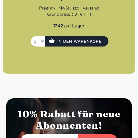
Blick
Produktart:
Italienisches Erfrischungsgetränk – Cola ohne
Grundpreis: 3,91 € / 1 l
Zucker
Füllmenge
: 0,33l
1342 auf Lager
Verpackung:
Aluminiumdose mit DPG-Einwegpfand
Herkunft:
Italien (Turin)
Geeignet für:
Zuckerfreie, vegane und glutenfreie
IN DEN WARENKORB
Ernährung
Besonderheiten
: Ohne künstliche Farbstoffe, hergestellt
in Italien
10% Rabatt für neue
Abonnenten!