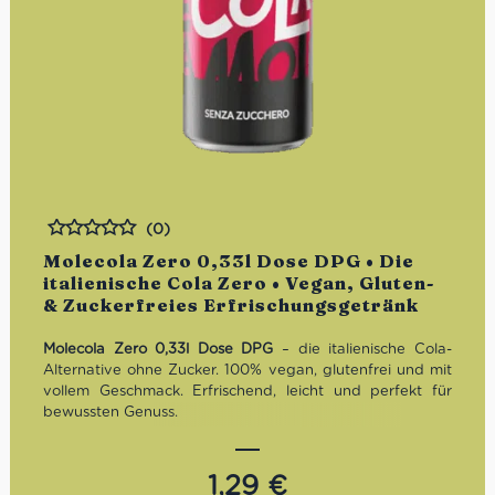
(0)
Bewertet
Molecola Zero 0,33l Dose DPG • Die
italienische Cola Zero • Vegan, Gluten-
& Zuckerfreies Erfrischungsgetränk
Molecola Zero 0,33l Dose DPG
– die italienische Cola-
Alternative ohne Zucker. 100% vegan, glutenfrei und mit
vollem Geschmack. Erfrischend, leicht und perfekt für
bewussten Genuss.
Eigenschaften auf einen
1,29
€