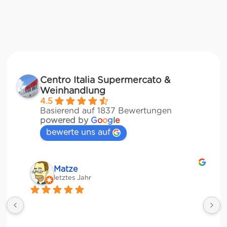
Centro Italia Supermercato &
Weinhandlung
4.5
Basierend auf 1837 Bewertungen
powered by
G
o
o
g
l
e
bewerte uns auf
Matze
letztes Jahr