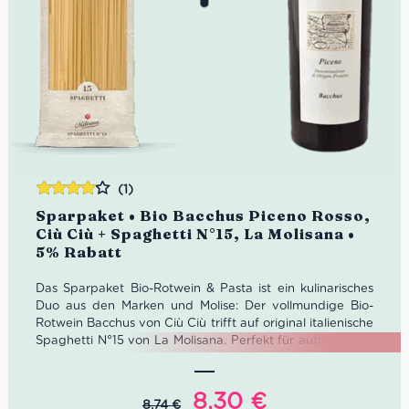
(1)
Bewertet
Sparpaket • Bio Bacchus Piceno Rosso,
mit
4.00
Ciù Ciù + Spaghetti N°15, La Molisana •
von 5
5% Rabatt
Das Sparpaket Bio-Rotwein & Pasta ist ein kulinarisches
Duo aus den Marken und Molise: Der vollmundige Bio-
Rotwein Bacchus von Ciù Ciù trifft auf original italienische
Spaghetti N°15 von La Molisana. Perfekt für authentische
Pastaabende – natürlich im Vorteilspaket mit 5% Rabatt
gegenüber dem Einzelkauf.
Ursprünglicher
Aktueller
8,30
€
8,74
€