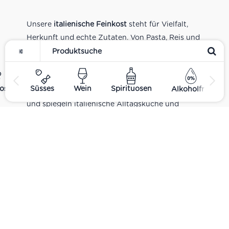
Unsere
italienische Feinkost
steht für Vielfalt,
Herkunft und echte Zutaten. Von Pasta, Reis und
Tomatensaucen über Olivenöl, Antipasti und
Pesto bis zu Balsamico und Spezialitäten aus
verschiedenen Regionen Italiens. Alle Produkte
ost
Süsses
Wein
Spirituosen
Alkoholfrei
sind Teil unseres realen Supermarkt-Sortiments
und spiegeln italienische Alltagsküche und
Tradition wider. Italienische Feinkost online
kaufen.
Catering