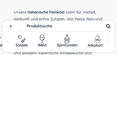
Unsere
italienische Feinkost
steht für Vielfalt,
Herkunft und echte Zutaten. Von Pasta, Reis und
Tomatensaucen über Olivenöl, Antipasti und
Pesto bis zu Balsamico und Spezialitäten aus
verschiedenen Regionen Italiens. Alle Produkte
ost
Süsses
Wein
Spirituosen
Alkoholfrei
sind Teil unseres realen Supermarkt-Sortiments
und spiegeln italienische Alltagsküche und
Tradition wider. Italienische Feinkost online
kaufen.
Catering