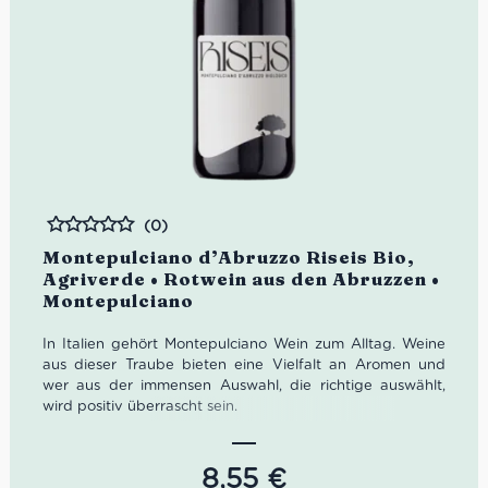
(0)
Bewertet
Montepulciano d’Abruzzo Riseis Bio,
Agriverde • Rotwein aus den Abruzzen •
Montepulciano
In Italien gehört Montepulciano Wein zum Alltag. Weine
aus dieser Traube bieten eine Vielfalt an Aromen und
wer aus der immensen Auswahl, die richtige auswählt,
wird positiv überrascht sein.
Der Montepulciano d’Abruzzo Riseis Bio ist ein kraftvoller
Rotwein von Agriverde mit üppigem Duft nach Pflaumen
und dunklen Kirschen. Der ausgesprochen harmonische
8,55
€