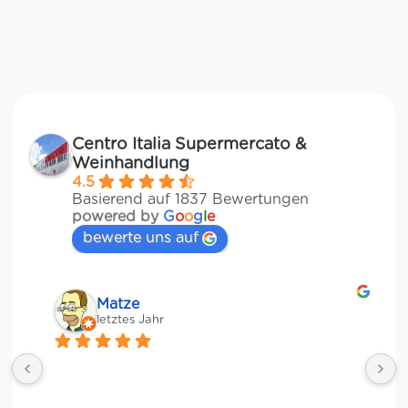
Centro Italia Supermercato &
Weinhandlung
4.5
Basierend auf 1837 Bewertungen
powered by
G
o
o
g
l
e
bewerte uns auf
Matze
letztes Jahr