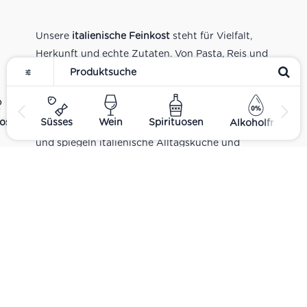
Unsere
italienische Feinkost
steht für Vielfalt,
Herkunft und echte Zutaten. Von Pasta, Reis und
Tomatensaucen über Olivenöl, Antipasti und
Pesto bis zu Balsamico und Spezialitäten aus
verschiedenen Regionen Italiens. Alle Produkte
ost
Süsses
Wein
Spirituosen
Alkoholfrei
sind Teil unseres realen Supermarkt-Sortiments
und spiegeln italienische Alltagsküche und
Tradition wider. Italienische Feinkost online
kaufen.
Catering