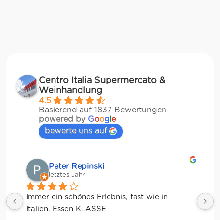
Centro Italia Supermercato &
Weinhandlung
4.5
Basierend auf 1837 Bewertungen
powered by
G
o
o
g
l
e
bewerte uns auf
Matze
letztes Jahr