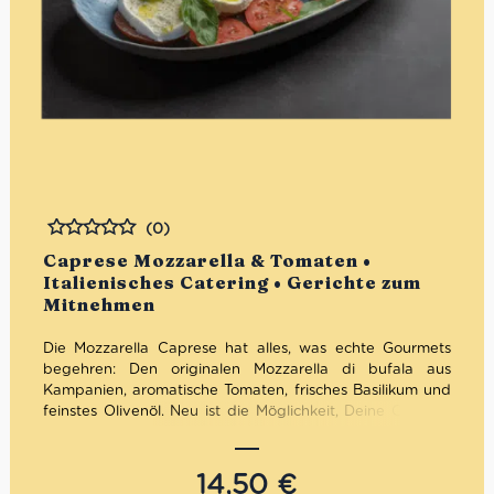
(0)
Bewertet
Caprese Mozzarella & Tomaten •
Italienisches Catering • Gerichte zum
Mitnehmen
Die Mozzarella Caprese hat alles, was echte Gourmets
begehren: Den originalen Mozzarella di bufala aus
Kampanien, aromatische Tomaten, frisches Basilikum und
feinstes Olivenöl. Neu ist die Möglichkeit, Deine Caprese
ganz einfach nach dem “Click & Collect” Prinzip online zu
bestellen.
14,50
€