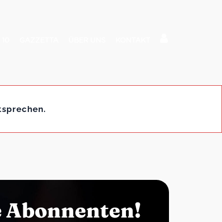
 10
GAZZETTA
ÜBER UNS
KONTAKT
tsprechen.
e Abonnenten!