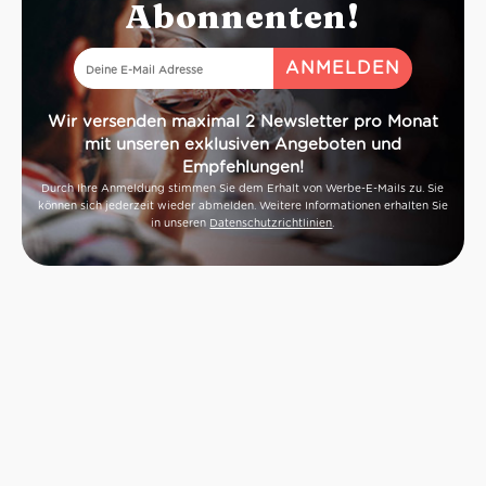
Abonnenten!
Wir versenden maximal 2 Newsletter pro Monat
mit unseren exklusiven Angeboten und
Empfehlungen!
Durch Ihre Anmeldung stimmen Sie dem Erhalt von Werbe-E-Mails zu. Sie
können sich jederzeit wieder abmelden. Weitere Informationen erhalten Sie
in unseren
Datenschutzrichtlinien
.