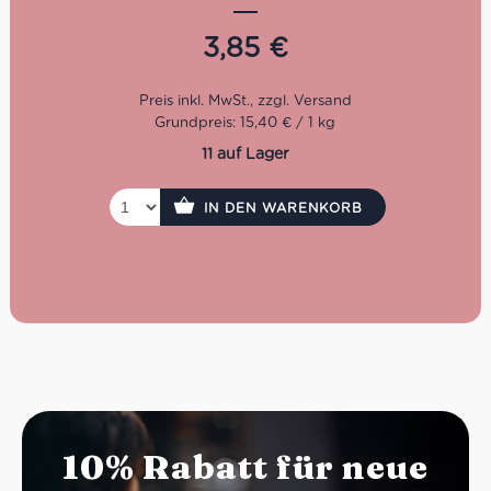
hochwertigen Snack zwischendurch.
3,85
€
Eigenschaften auf einen
Blick
Grundpreis: 15,40 € / 1 kg
Bio-Zutaten & kontrollierter Anbau
Alte Weizensorte Solina (57%) für mehr Aroma und
11 auf Lager
Natürlichkeit
Ohne Ei und Butter – zubereitet mit nativem
IN DEN WARENKORB
Olivenöl extra (7,7%)
Mit Apfelstückchen (7%) & Apfelpüree (5%) für
fruchtige Frische
Zimt (0,2%) rundet das Geschmackserlebnis ab
250g Packung – handliches Format für Frühstück
oder Snack
Bio-Zertifiziert, mit kurzen und natürlichen
Zutatenlisten
10% Rabatt für neue