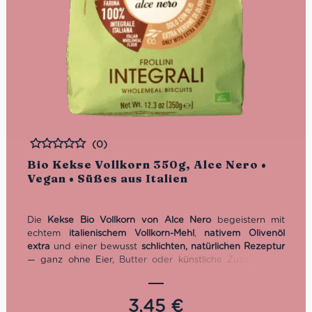
(0)
Bewertet
Bio Kekse Vollkorn 350g, Alce Nero •
Vegan • Süßes aus Italien
Die
Kekse Bio Vollkorn von Alce Nero
begeistern mit
echtem
italienischem Vollkorn-Mehl
,
nativem Olivenöl
extra
und einer bewusst
schlichten, natürlichen Rezeptur
— ganz ohne Eier, Butter oder künstliche Zusatzstoffe.
Knusprig, voll im Geschmack und Ballatstoffquelle sind sie
der perfekte Begleiter zum Kaffee, Tee oder als
hochwertiger Snack zwischendurch.
3,45
€