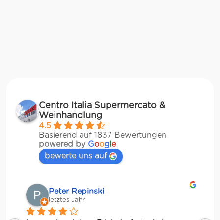
Centro Italia Supermercato &
Weinhandlung
4.5
Basierend auf 1837 Bewertungen
powered by
G
o
o
g
l
e
bewerte uns auf
Matze
letztes Jahr