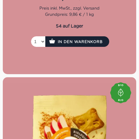
Eigenschaften auf einen
Grundpreis: 9,86 € / 1 kg
Blick
54 auf Lager
Bio-Zutaten & kontrollierter Anbau
Mit nativem Olivenöl extra statt Butter – vegan &
pflanzlich
IN DEN WARENKORB
Frei von Eiern, künstlichen Aromen oder tierischen
Fetten
Ballaststoffquelle, Mineralien & Spurenelementen
(u.a. Zink, Phosphor, Kupfer)
250g Packung – ideal für Frühstück oder Snack
Bio-Zertifiziert, mit kurzen und natürlichen
Zutatenlisten