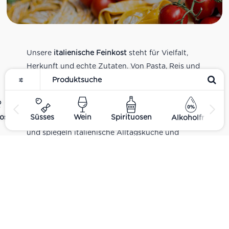
Unsere
italienische Feinkost
steht für Vielfalt,
Herkunft und echte Zutaten. Von Pasta, Reis und
Tomatensaucen über Olivenöl, Antipasti und
Pesto bis zu Balsamico und Spezialitäten aus
verschiedenen Regionen Italiens. Alle Produkte
ost
Süsses
Wein
Spirituosen
Alkoholfrei
sind Teil unseres realen Supermarkt-Sortiments
und spiegeln italienische Alltagsküche und
Tradition wider. Italienische Feinkost online
kaufen.