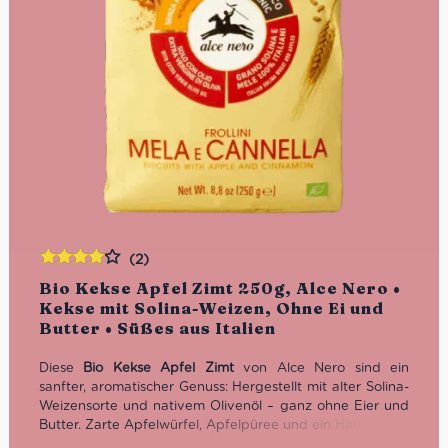
(2)
Bewertet
Bio Kekse Apfel Zimt 250g, Alce Nero •
mit
4.00
Kekse mit Solina-Weizen, Ohne Ei und
von 5
Butter • Süßes aus Italien
Diese
Bio Kekse Apfel Zimt
von Alce Nero sind ein
sanfter, aromatischer Genuss: Hergestellt mit alter Solina-
Weizensorte und nativem Olivenöl – ganz ohne Eier und
Butter. Zarte Apfelwürfel, Apfelpüree und ein Hauch Zimt
machen sie perfekt für den Start in den Tag oder als