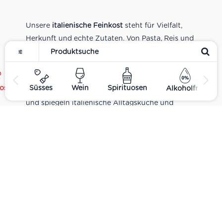
Unsere
italienische Feinkost
steht für Vielfalt,
Herkunft und echte Zutaten. Von Pasta, Reis und
Tomatensaucen über Olivenöl, Antipasti und
Pesto bis zu Balsamico und Spezialitäten aus
verschiedenen Regionen Italiens. Alle Produkte
ost
Süsses
Wein
Spirituosen
Alkoholfrei
sind Teil unseres realen Supermarkt-Sortiments
und spiegeln italienische Alltagsküche und
Tradition wider. Italienische Feinkost online
kaufen.
Catering