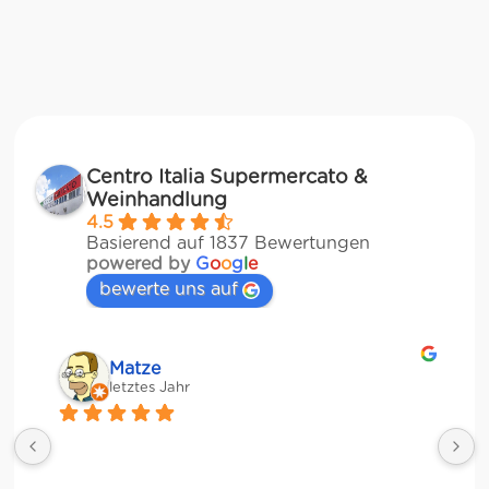
Centro Italia Supermercato &
Weinhandlung
4.5
Basierend auf 1837 Bewertungen
powered by
G
o
o
g
l
e
bewerte uns auf
Matze
letztes Jahr