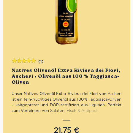
(1)
Bewertet
Natives Olivenöl Extra Riviera dei Fiori,
mit
5.00
von
Ascheri • Olivenöl aus 100 % Taggiasca-
5
Oliven
Unser Natives Olivenöl Extra Riviera dei Fiori von Ascheri
ist ein fein-fruchtiges Olivenöl aus 100 % Taggiasca-Oliven
– kaltgepresst und DOP-zertifiziert aus Ligurien. Perfekt
zum Verfeinern von Salaten, Fisch & Antipasti.
Mengenrabatt: erhalte beim Kauf von 3 nativen
Olivenölen Extra 12% Rabatt pro Artikel
21,75
€