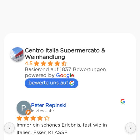
Centro Italia Supermercato &
Weinhandlung
4.5
Basierend auf 1837 Bewertungen
powered by
G
o
o
g
l
e
bewerte uns auf
Matze
letztes Jahr