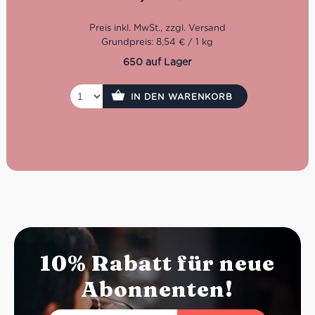
Keine schnöde Tomatensauce, sondern leckeres Gemüse
wie gegrillte Zucchini, Aubergine und Paprika verfeinern
dieses Tomaten-Sugo vom nord-italienischen
Traditionshersteller. Ideal zu vegetarischen
Grundpreis: 8,54 € / 1 kg
Pastagerichten.
650 auf Lager
IN DEN WARENKORB
10% Rabatt für neue
Abonnenten!