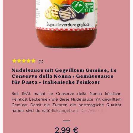
(1)
Bewertet
Nudelsauce mit Gegrilltem Gemüse, Le
mit
5.00
von
Conserve della Nonna • Gemüsesauce
5
für Pasta • Italienische Feinkost
Seit 1973 macht Le Conserve della Nonna köstliche
Feinkost Leckereien wie diese Nudelsauce mit gegrilltem
Gemüse. Damit die Zutaten die bestmögliche Qualität
haben, sind sie natürlich angebaut. Die Acker der Emilia-
Romagna sind nun mal der Grund dafür, dass man sich
hier wie im Schlaraffenland fühlt.
2,99
€