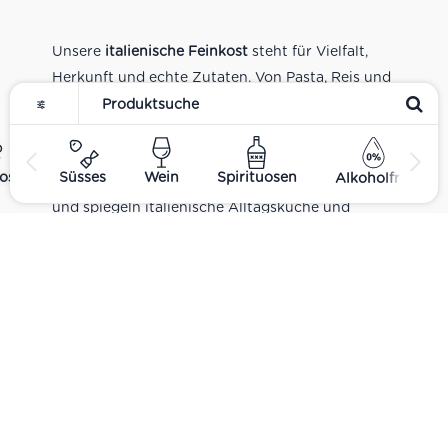
Unsere
italienische Feinkost
steht für Vielfalt,
Herkunft und echte Zutaten. Von Pasta, Reis und
Tomatensaucen über Olivenöl, Antipasti und
Pesto bis zu Balsamico und Spezialitäten aus
verschiedenen Regionen Italiens. Alle Produkte
ost
Süsses
Wein
Spirituosen
Alkoholfrei
sind Teil unseres realen Supermarkt-Sortiments
und spiegeln italienische Alltagsküche und
Tradition wider. Italienische Feinkost online
kaufen.
Catering