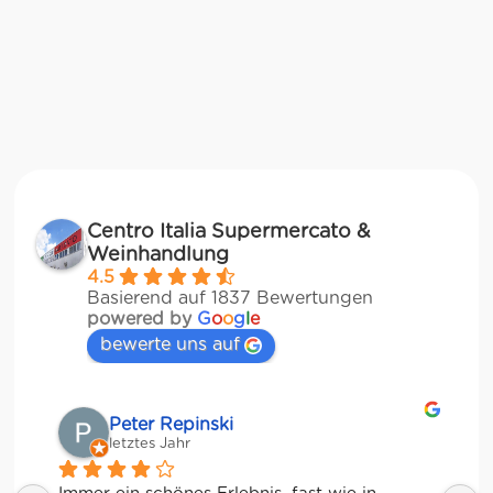
Centro Italia Supermercato &
Weinhandlung
4.5
Basierend auf 1837 Bewertungen
powered by
G
o
o
g
l
e
bewerte uns auf
Matze
letztes Jahr