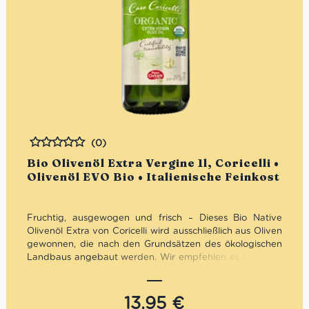
(0)
Bewertet
Bio Olivenöl Extra Vergine 1l, Coricelli •
Olivenöl EVO Bio • Italienische Feinkost
Fruchtig, ausgewogen und frisch – Dieses Bio Native
Olivenöl Extra von Coricelli wird ausschließlich aus Oliven
gewonnen, die nach den Grundsätzen des ökologischen
Landbaus angebaut werden. Wir empfehlen es allen, die
ein hochwertiges Produkt aus Italien suchen, das das
Beste seiner Natürlichkeit bietet. Bio-zertifiziert.
13,95
€