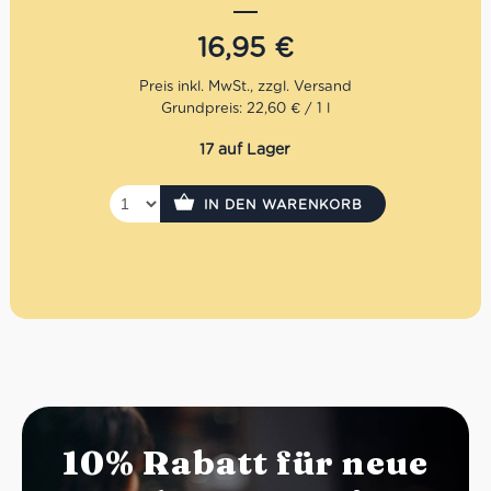
mittelfruchtiges Aroma mit einer Note nach frischen
Kräutern und einen leicht bitteren und scharfen
16,95
€
Geschmack.
Mengenrabatt: erhalte beim Kauf von 3 nativen
Grundpreis: 22,60 € / 1 l
Olivenölen Extra 12% Rabatt pro Artikel
17 auf Lager
IN DEN WARENKORB
10% Rabatt für neue