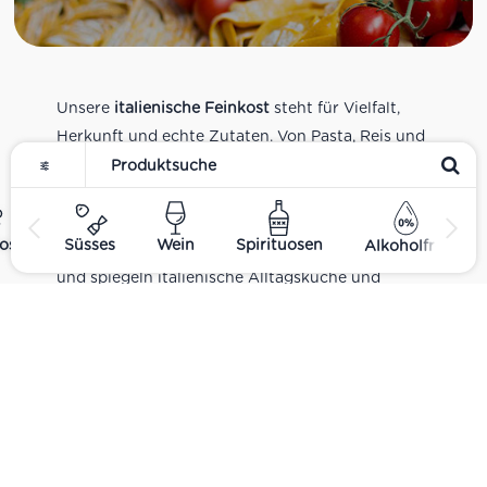
Unsere
italienische Feinkost
steht für Vielfalt,
Herkunft und echte Zutaten. Von Pasta, Reis und
Tomatensaucen über Olivenöl, Antipasti und
Pesto bis zu Balsamico und Spezialitäten aus
verschiedenen Regionen Italiens. Alle Produkte
ost
Süsses
Wein
Spirituosen
Alkoholfrei
sind Teil unseres realen Supermarkt-Sortiments
und spiegeln italienische Alltagsküche und
Tradition wider. Italienische Feinkost online
kaufen.