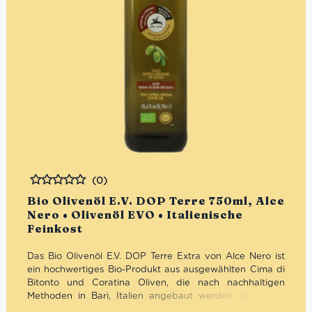
(0)
Bewertet
Bio Olivenöl E.V. DOP Terre 750ml, Alce
Nero • Olivenöl EVO • Italienische
Feinkost
Das Bio Olivenöl E.V. DOP Terre Extra von Alce Nero ist
ein hochwertiges Bio-Produkt aus ausgewählten Cima di
Bitonto und Coratina Oliven, die nach nachhaltigen
Methoden in Bari, Italien angebaut werden. Das 100&
italienische Bio-Olivenöl hat eine grün-gelbe Farbe, ein