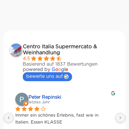
Centro Italia Supermercato &
Weinhandlung
4.5
Basierend auf 1837 Bewertungen
powered by
G
o
o
g
l
e
bewerte uns auf
Matze
letztes Jahr