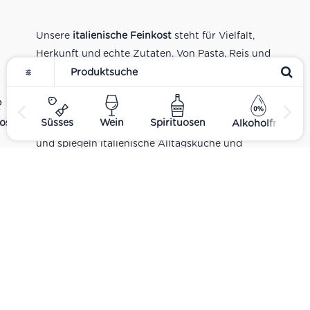
Unsere
italienische Feinkost
steht für Vielfalt,
Herkunft und echte Zutaten. Von Pasta, Reis und
Tomatensaucen über Olivenöl, Antipasti und
Pesto bis zu Balsamico und Spezialitäten aus
verschiedenen Regionen Italiens. Alle Produkte
ost
Süsses
Wein
Spirituosen
Alkoholfrei
sind Teil unseres realen Supermarkt-Sortiments
und spiegeln italienische Alltagsküche und
Tradition wider. Italienische Feinkost online
kaufen.
Catering