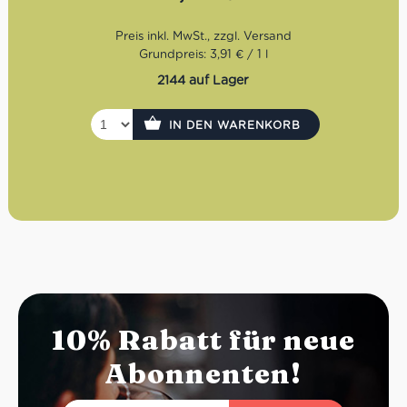
ist Oransoda ideal für den Sommer, als alkoholfreier
Aperitivo, zu Pizza, Panini, Antipasti oder einfach als
italienische Erfrischung zwischendurch.
Grundpreis: 3,91 € / 1 l
2144 auf Lager
IN DEN WARENKORB
10% Rabatt für neue
Abonnenten!