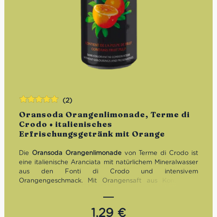
(2)
Bewertet
Oransoda Orangenlimonade, Terme di
mit
5.00
von
Crodo • italienisches
5
Erfrischungsgetränk mit Orange
Die
Oransoda Orangenlimonade
von Terme di Crodo ist
eine italienische Aranciata mit natürlichem Mineralwasser
aus den Fonti di Crodo und intensivem
Orangengeschmack. Mit Orangensaft aus Konzentrat,
Orangensaft mit Fruchtfleisch, prickelnder Kohlensäure
und natürlichem Orangenaroma schmeckt dieser
Softdrink fruchtig, frisch und angenehm süß. Gut gekühlt
1,29
€