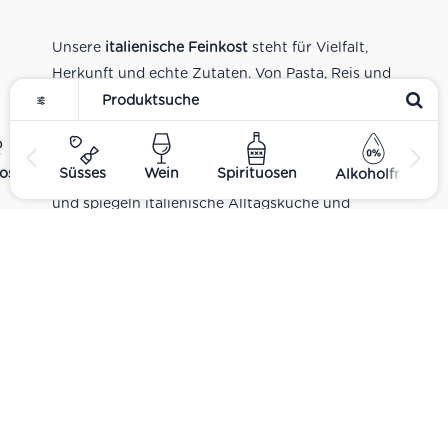
Unsere
italienische Feinkost
steht für Vielfalt,
Herkunft und echte Zutaten. Von Pasta, Reis und
Tomatensaucen über Olivenöl, Antipasti und
Pesto bis zu Balsamico und Spezialitäten aus
verschiedenen Regionen Italiens. Alle Produkte
ost
Süsses
Wein
Spirituosen
Alkoholfrei
sind Teil unseres realen Supermarkt-Sortiments
und spiegeln italienische Alltagsküche und
Tradition wider. Italienische Feinkost online
kaufen.
Catering