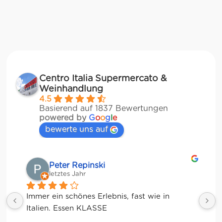
Centro Italia Supermercato &
Weinhandlung
4.5
Basierend auf 1837 Bewertungen
powered by
G
o
o
g
l
e
bewerte uns auf
Matze
letztes Jahr