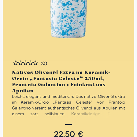
(0)
Bewertet
Natives Olivenöl Extra im Keramik-
Orcio „Fantasia Celeste“ 250ml,
Frantoio Galantino • Feinkost aus
Apulien
Leicht, elegant und mediterran: Das native Olivenöl extra
im Keramik-Orcio „Fantasia Celeste“ von Frantoio
Galantino vereint authentisches Olivenöl aus Apulien mit
einem zart hellblauen Keramikdesign. Fruchtig,
ausgewogen und hochwertig verarbeitet – optimal vor
Licht geschützt und stilvoll präsentiert. Ideal für die
mediterrane Küche, den täglichen Genuss oder als
22,50
€