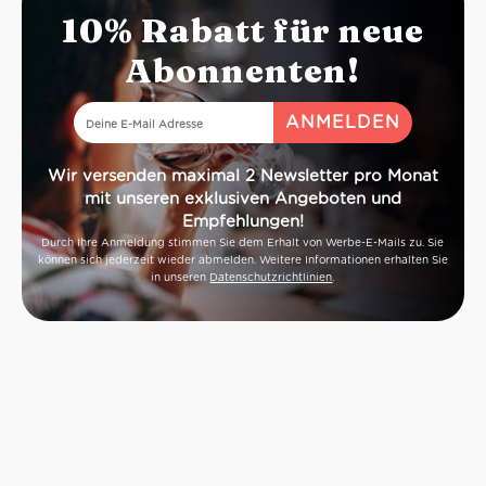
10% Rabatt für neue
Abonnenten!
Wir versenden maximal 2 Newsletter pro Monat
mit unseren exklusiven Angeboten und
Empfehlungen!
Durch Ihre Anmeldung stimmen Sie dem Erhalt von Werbe-E-Mails zu. Sie
können sich jederzeit wieder abmelden. Weitere Informationen erhalten Sie
in unseren
Datenschutzrichtlinien
.