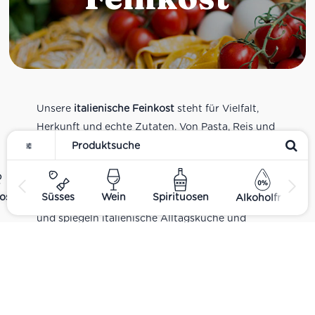
Unsere
italienische Feinkost
steht für Vielfalt,
Herkunft und echte Zutaten. Von Pasta, Reis und
Tomatensaucen über Olivenöl, Antipasti und
Pesto bis zu Balsamico und Spezialitäten aus
verschiedenen Regionen Italiens. Alle Produkte
ost
Süsses
Wein
Spirituosen
Alkoholfrei
sind Teil unseres realen Supermarkt-Sortiments
und spiegeln italienische Alltagsküche und
Tradition wider. Italienische Feinkost online
kaufen.