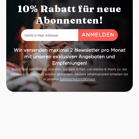
10% Rabatt für neue
Abonnenten!
Wir versenden maximal 2 Newsletter pro Monat
mit unseren exklusiven Angeboten und
Empfehlungen!
Durch Ihre Anmeldung stimmen Sie dem Erhalt von Werbe-E-Mails zu. Sie
können sich jederzeit wieder abmelden. Weitere Informationen erhalten Sie
in unseren
Datenschutzrichtlinien
.