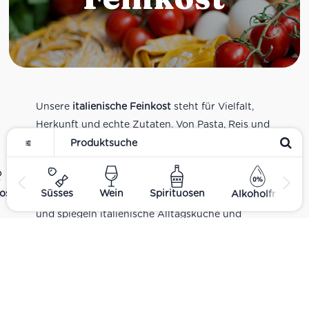
Unsere
italienische Feinkost
steht für Vielfalt,
Herkunft und echte Zutaten. Von Pasta, Reis und
Tomatensaucen über Olivenöl, Antipasti und
Pesto bis zu Balsamico und Spezialitäten aus
verschiedenen Regionen Italiens. Alle Produkte
ost
Süsses
Wein
Spirituosen
Alkoholfrei
sind Teil unseres realen Supermarkt-Sortiments
und spiegeln italienische Alltagsküche und
Tradition wider. Italienische Feinkost online
kaufen.