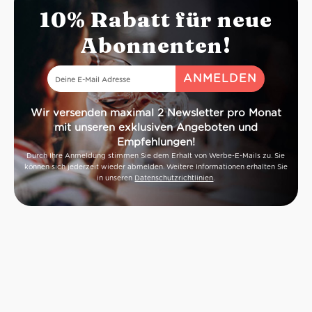
10% Rabatt für neue
Abonnenten!
Wir versenden maximal 2 Newsletter pro Monat
mit unseren exklusiven Angeboten und
Empfehlungen!
Durch Ihre Anmeldung stimmen Sie dem Erhalt von Werbe-E-Mails zu. Sie
können sich jederzeit wieder abmelden. Weitere Informationen erhalten Sie
in unseren
Datenschutzrichtlinien
.