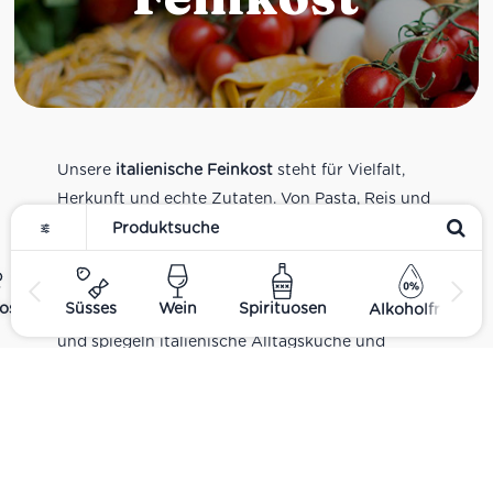
Unsere
italienische Feinkost
steht für Vielfalt,
Herkunft und echte Zutaten. Von Pasta, Reis und
Tomatensaucen über Olivenöl, Antipasti und
Pesto bis zu Balsamico und Spezialitäten aus
verschiedenen Regionen Italiens. Alle Produkte
ost
Süsses
Wein
Spirituosen
Alkoholfrei
sind Teil unseres realen Supermarkt-Sortiments
und spiegeln italienische Alltagsküche und
Tradition wider. Italienische Feinkost online
kaufen.