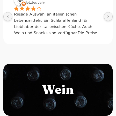
letztes Jahr
Riesige Auswahl an italienischen 
Lebensmitteln. Ein Schlaraffenland für 
K
Liebhaber der italienischen Küche. Auch 
Wein und Snacks sind verfügbar.Die Preise 
sind allerdings durchaus "sportlich".
Wein