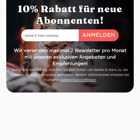
10% Rabatt für neue
Abonnenten!
Wir versenden maximal 2 Newsletter pro Monat
mit unseren exklusiven Angeboten und
Empfehlungen!
Durch Ihre Anmeldung stimmen Sie dem Erhalt von Werbe-E-Mails zu. Sie
können sich jederzeit wieder abmelden. Weitere Informationen erhalten Sie
in unseren
Datenschutzrichtlinien
.