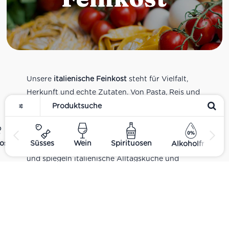
Unsere
italienische Feinkost
steht für Vielfalt,
Herkunft und echte Zutaten. Von Pasta, Reis und
Tomatensaucen über Olivenöl, Antipasti und
Pesto bis zu Balsamico und Spezialitäten aus
verschiedenen Regionen Italiens. Alle Produkte
ost
Süsses
Wein
Spirituosen
Alkoholfrei
sind Teil unseres realen Supermarkt-Sortiments
und spiegeln italienische Alltagsküche und
Tradition wider. Italienische Feinkost online
kaufen.