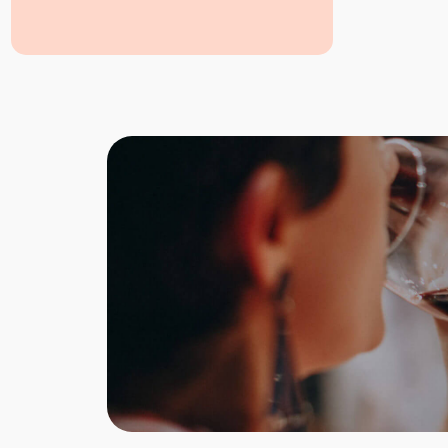
oder einfach so zu einem Glas Wein. Im
Centro Italia kannst Du Dir diese
italienische Käse Spezialität frisch
aufschneiden lassen.