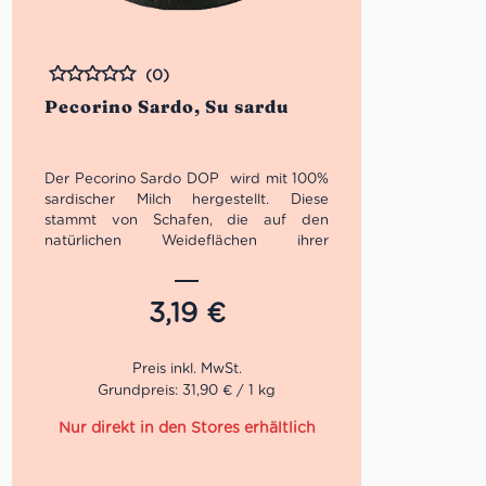
(0)
Bewertet
Pecorino Sardo, Su sardu
Der Pecorino Sardo DOP wird mit 100%
sardischer Milch hergestellt. Diese
stammt von Schafen, die auf den
natürlichen Weideflächen ihrer
Herkunftsregion aufgezogen werden,
welche reich an wildem Baumbestand
sind. Es handelt sich um eine der
3,19
€
ältesten Käsesorten Sardiniens, die in
einem seit Jahrtausenden verwendeten
mehrstufigen Verfahren hergestellt wird.
Der Pecorino Sardo ist bekannt für seine
Grundpreis: 31,90 € / 1 kg
Rolle als Zutat in vielen traditionellen
Gerichten und auch für den „puren“
Genuss, etwa als Teil der Vorspeise, auf
einer Käseplatte nach dem Hauptgang