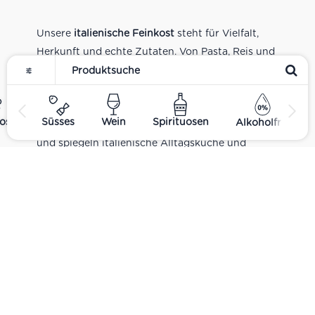
Unsere
italienische Feinkost
steht für Vielfalt,
Herkunft und echte Zutaten. Von Pasta, Reis und
Tomatensaucen über Olivenöl, Antipasti und
Pesto bis zu Balsamico und Spezialitäten aus
verschiedenen Regionen Italiens. Alle Produkte
ost
Süsses
Wein
Spirituosen
Alkoholfrei
sind Teil unseres realen Supermarkt-Sortiments
und spiegeln italienische Alltagsküche und
Tradition wider. Italienische Feinkost online
kaufen.
Catering