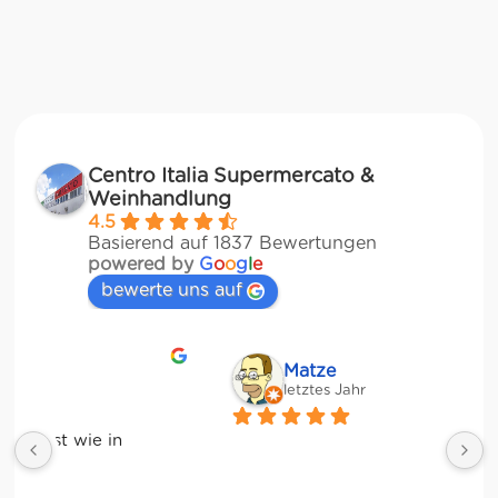
Centro Italia Supermercato &
Weinhandlung
4.5
Basierend auf 1837 Bewertungen
powered by
G
o
o
g
l
e
bewerte uns auf
Matze
letztes Jahr