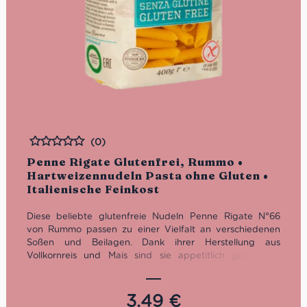
(0)
Bewertet
Penne Rigate Glutenfrei, Rummo •
Hartweizennudeln Pasta ohne Gluten •
Italienische Feinkost
Diese beliebte glutenfreie Nudeln Penne Rigate
N°66
von Rummo passen zu einer Vielfalt an verschiedenen
Soßen und Beilagen. Dank ihrer Herstellung aus
Vollkornreis und Mais
sind sie appetitlich gelb
. Wir
empfehlen sie als geschmackliche Alternative für alle
Pasta-Liebhaber, die auf Gluten verzichten müssen oder
wollen.
3,49
€