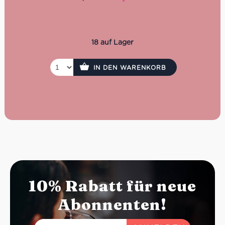
Das ist drin in der Picknick
Preis
Preis
war:
ist:
Box-Primavera:
56,97 €
54,10 €.
1x Rosa dei Frati, Cà dei Frati
18 auf Lager
1x Cantucci mit Pistazien, Marabissi
2x Aranciata Orangenlimonade, Sanpellegrino
2x Limonata Zitronenlimonade, Sanpellegrino
IN DEN WARENKORB
1x Tarallini classici, Petrone
1x Taralli mit Fenchel, Petrone
1x Oliven Taggiasche entkernt in Olivenöl, Ascheri
1x Gegrillte Paprika, Via Rafi Uno
1x Tartufino fondente BIO, Antica Torroneria
Piemontese
10% Rabatt für neue
Abonnenten!