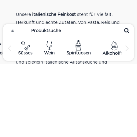
Unsere
italienische Feinkost
steht für Vielfalt,
Herkunft und echte Zutaten. Von Pasta, Reis und
Tomatensaucen über Olivenöl, Antipasti und
Pesto bis zu Balsamico und Spezialitäten aus
verschiedenen Regionen Italiens. Alle Produkte
ost
Süsses
Wein
Spirituosen
Alkoholfrei
sind Teil unseres realen Supermarkt-Sortiments
und spiegeln italienische Alltagsküche und
Tradition wider. Italienische Feinkost online
kaufen.
Catering