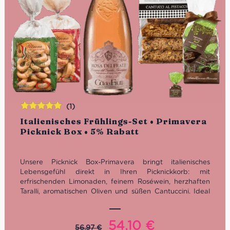
(1)
Bewertet
Italienisches Frühlings-Set • Primavera
mit
5.00
von
Picknick Box • 5% Rabatt
5
Unsere Picknick Box-Primavera bringt italienisches
Lebensgefühl direkt in Ihren Picknickkorb: mit
erfrischenden Limonaden, feinem Roséwein, herzhaften
Taralli, aromatischen Oliven und süßen Cantuccini. Ideal
für sonnige Ausflüge, als Geschenk oder zum
Selbergenießen – jetzt 5 % günstiger als im Einzelkauf!
Ursprünglicher
Aktueller
54,10
€
56,97
€