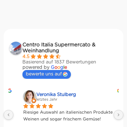
Centro Italia Supermercato &
Weinhandlung
4.5
Basierend auf 1837 Bewertungen
powered by
G
o
o
g
l
e
bewerte uns auf
Veronika Stulberg
letztes Jahr
Riesige Auswahl an italienischen Produkten, 
Weinen und sogar frischem Gemüse!