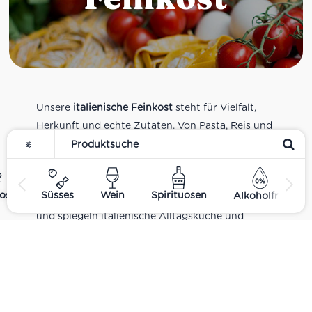
Unsere
italienische Feinkost
steht für Vielfalt,
Herkunft und echte Zutaten. Von Pasta, Reis und
Tomatensaucen über Olivenöl, Antipasti und
Pesto bis zu Balsamico und Spezialitäten aus
verschiedenen Regionen Italiens. Alle Produkte
ost
Süsses
Wein
Spirituosen
Alkoholfrei
sind Teil unseres realen Supermarkt-Sortiments
und spiegeln italienische Alltagsküche und
Tradition wider. Italienische Feinkost online
kaufen.