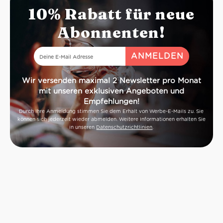
10% Rabatt für neue
Abonnenten!
Wir versenden maximal 2 Newsletter pro Monat
mit unseren exklusiven Angeboten und
Empfehlungen!
Durch Ihre Anmeldung stimmen Sie dem Erhalt von Werbe-E-Mails zu. Sie
können sich jederzeit wieder abmelden. Weitere Informationen erhalten Sie
in unseren
Datenschutzrichtlinien
.