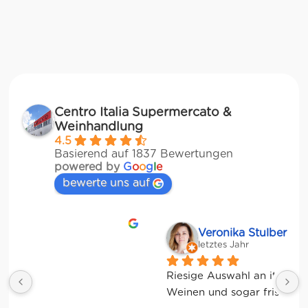
Centro Italia Supermercato &
Weinhandlung
4.5
Basierend auf 1837 Bewertungen
powered by
G
o
o
g
l
e
bewerte uns auf
Veronika Stulberg
letztes Jahr
Riesige Auswahl an italienischen Produkten, 
Weinen und sogar frischem Gemüse!