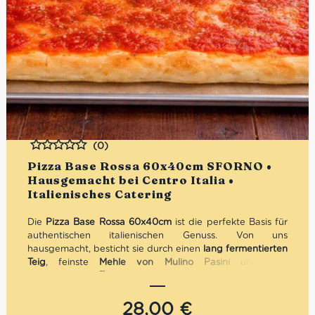
(0)
Bewertet
Pizza Base Rossa 60x40cm SFORNO •
Hausgemacht bei Centro Italia •
Italienisches Catering
Die
Pizza Base Rossa 60x40cm
ist die perfekte Basis für
authentischen italienischen Genuss. Von uns
hausgemacht, besticht sie durch einen
lang fermentierten
Teig
, feinste
Mehle von Mulino Pasini
und eine
aromatische
Tomatensauce
aus sonnengereiften
italienischen Tomaten.
Knusprig, leicht und servierfertig – ideal für
Catering,
28,00
€