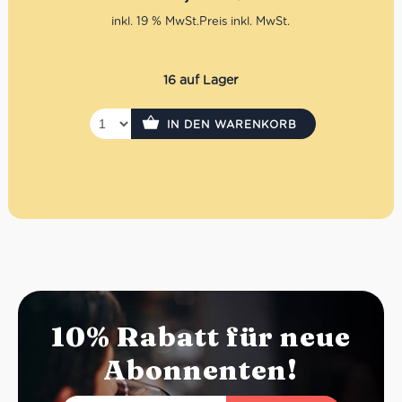
Gastronomie oder den schnellen Genuss zu Hause
. Eine
handwerkliche Pizza-Basis, die Tradition, Qualität und
inkl. 19 % MwSt.
Innovation vereint.
16 auf Lager
IN DEN WARENKORB
10% Rabatt für neue
Abonnenten!