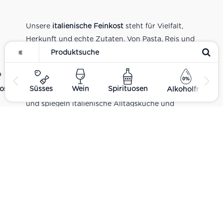
Unsere
italienische Feinkost
steht für Vielfalt,
Herkunft und echte Zutaten. Von Pasta, Reis und
Tomatensaucen über Olivenöl, Antipasti und
Pesto bis zu Balsamico und Spezialitäten aus
verschiedenen Regionen Italiens. Alle Produkte
ost
Süsses
Wein
Spirituosen
Alkoholfrei
sind Teil unseres realen Supermarkt-Sortiments
und spiegeln italienische Alltagsküche und
Tradition wider. Italienische Feinkost online
kaufen.
Catering