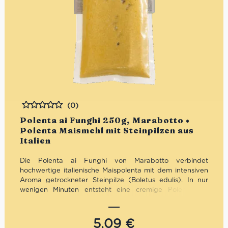
(0)
Bewertet
Polenta ai Funghi 250g, Marabotto •
Polenta Maismehl mit Steinpilzen aus
Italien
Die Polenta ai Funghi von Marabotto verbindet
hochwertige italienische Maispolenta mit dem intensiven
Aroma getrockneter Steinpilze (Boletus edulis). In nur
wenigen Minuten entsteht eine cremige Polenta mit
typisch norditalienischem Geschmack – herzhaft,
aromatisch und perfekt für die mediterrane Küche. Ideal
als raffinierte Beilage zu Fleischgerichten oder als
5,09
€