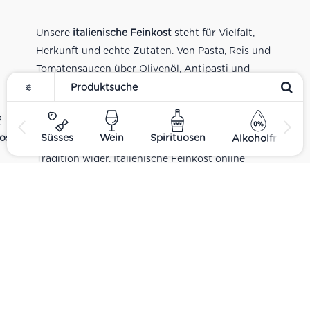
Unsere
italienische Feinkost
steht für Vielfalt,
Herkunft und echte Zutaten. Von Pasta, Reis und
Tomatensaucen über Olivenöl, Antipasti und
Pesto bis zu Balsamico und Spezialitäten aus
verschiedenen Regionen Italiens. Alle Produkte
sind Teil unseres realen Supermarkt-Sortiments
ost
Süsses
Wein
Spirituosen
Alkoholfrei
und spiegeln italienische Alltagsküche und
Tradition wider. Italienische Feinkost online
kaufen.
Catering