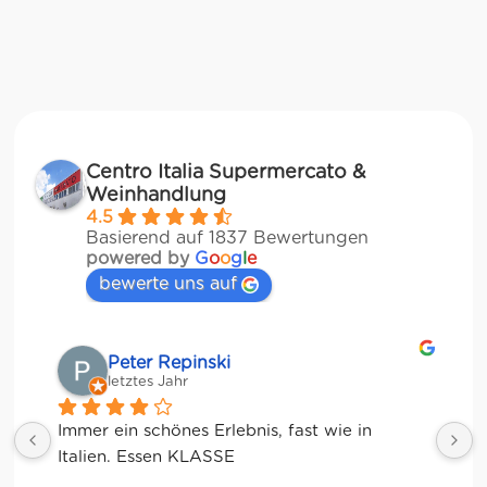
Centro Italia Supermercato &
Weinhandlung
4.5
Basierend auf 1837 Bewertungen
powered by
G
o
o
g
l
e
bewerte uns auf
Matze
letztes Jahr