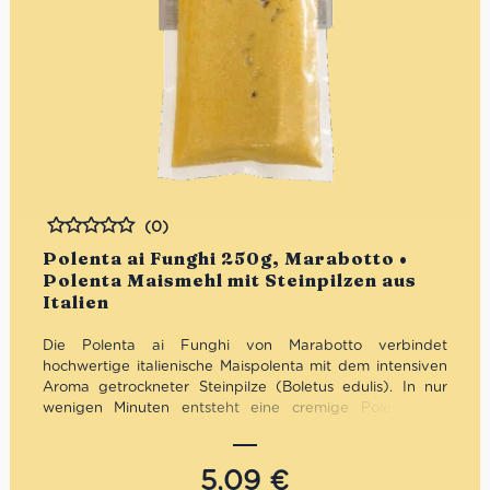
(0)
Bewertet
Polenta ai Funghi 250g, Marabotto •
Polenta Maismehl mit Steinpilzen aus
Italien
Die Polenta ai Funghi von Marabotto verbindet
hochwertige italienische Maispolenta mit dem intensiven
Aroma getrockneter Steinpilze (Boletus edulis). In nur
wenigen Minuten entsteht eine cremige Polenta mit
typisch norditalienischem Geschmack – herzhaft,
aromatisch und perfekt für die mediterrane Küche. Ideal
als raffinierte Beilage zu Fleischgerichten oder als
5,09
€