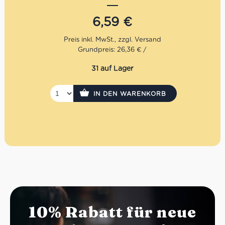
Duft der italienischen Trüffelküche direkt auf den Teller.
Perfekt als elegante Beilage oder als raffinierte
6,59
€
Hauptspeise für Liebhaber mediterraner Feinkost.
Grundpreis: 26,36 € /
31 auf Lager
IN DEN WARENKORB
10% Rabatt für neue