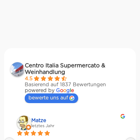
Centro Italia Supermercato &
Weinhandlung
4.5
Basierend auf 1837 Bewertungen
powered by
G
o
o
g
l
e
bewerte uns auf
Matze
letztes Jahr