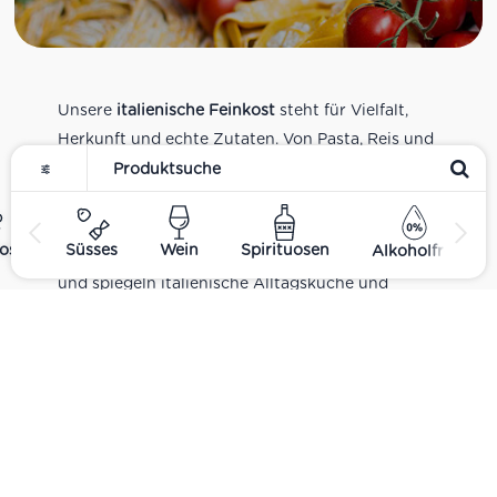
Unsere
italienische Feinkost
steht für Vielfalt,
Herkunft und echte Zutaten. Von Pasta, Reis und
Tomatensaucen über Olivenöl, Antipasti und
Pesto bis zu Balsamico und Spezialitäten aus
verschiedenen Regionen Italiens. Alle Produkte
ost
Süsses
Wein
Spirituosen
Alkoholfrei
sind Teil unseres realen Supermarkt-Sortiments
und spiegeln italienische Alltagsküche und
Tradition wider. Italienische Feinkost online
kaufen.