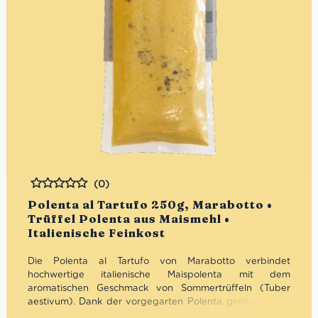
(0)
Bewertet
Polenta al Tartufo 250g, Marabotto •
Trüffel Polenta aus Maismehl •
Italienische Feinkost
Die Polenta al Tartufo von Marabotto verbindet
hochwertige italienische Maispolenta mit dem
aromatischen Geschmack von Sommertrüffeln (Tuber
aestivum). Dank der vorgegarten Polenta gelingt dieses
Gourmetgericht in nur wenigen Minuten und bringt den