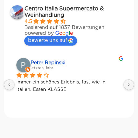
Centro Italia Supermercato &
Weinhandlung
4.5
Basierend auf 1837 Bewertungen
powered by
G
o
o
g
l
e
bewerte uns auf
Matze
letztes Jahr