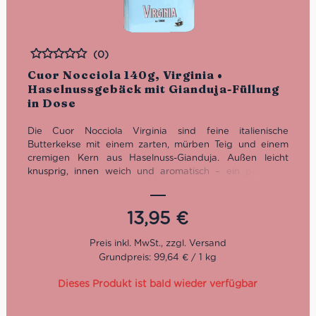
(0)
Bewertet
Cuor Nocciola 140g, Virginia •
Haselnussgebäck mit Gianduja-Füllung
in Dose
Die Cuor Nocciola Virginia sind feine italienische
Butterkekse mit einem zarten, mürben Teig und einem
cremigen Kern aus Haselnuss-Gianduja. Außen leicht
knusprig, innen weich und aromatisch – ein perfektes
Zusammenspiel aus Textur und Geschmack. Hergestellt in
Sassello nach traditioneller Rezeptur, vereinen sie
italienische Patisserie-Kunst mit eleganter Präsentation in
13,95
€
einer dekorativen Dose.
Grundpreis: 99,64 € / 1 kg
Dieses Produkt ist bald wieder verfügbar