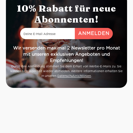
10% Rabatt für neue
Abonnenten!
Wir versenden maximal 2 Newsletter pro Monat
mit unseren exklusiven Angeboten und
Empfehlungen!
Durch Ihre Anmeldung stimmen Sie dem Erhalt von Werbe-E-Mails zu. Sie
können sich jederzeit wieder abmelden. Weitere Informationen erhalten Sie
in unseren
Datenschutzrichtlinien
.