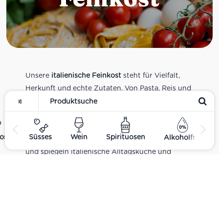
Unsere
italienische Feinkost
steht für Vielfalt,
Herkunft und echte Zutaten. Von Pasta, Reis und
Tomatensaucen über Olivenöl, Antipasti und
Pesto bis zu Balsamico und Spezialitäten aus
verschiedenen Regionen Italiens. Alle Produkte
ost
Süsses
Wein
Spirituosen
Alkoholfrei
sind Teil unseres realen Supermarkt-Sortiments
und spiegeln italienische Alltagsküche und
Tradition wider. Italienische Feinkost online
kaufen.