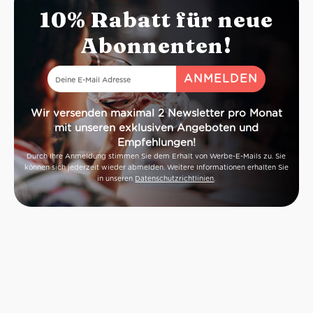
10% Rabatt für neue
Abonnenten!
Wir versenden maximal 2 Newsletter pro Monat
mit unseren exklusiven Angeboten und
Empfehlungen!
Durch Ihre Anmeldung stimmen Sie dem Erhalt von Werbe-E-Mails zu. Sie
können sich jederzeit wieder abmelden. Weitere Informationen erhalten Sie
in unseren
Datenschutzrichtlinien
.