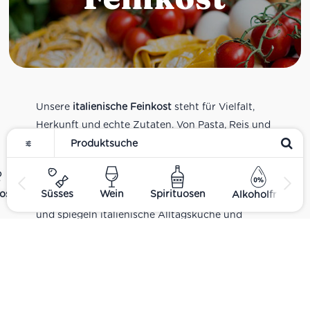
Unsere
italienische Feinkost
steht für Vielfalt,
Herkunft und echte Zutaten. Von Pasta, Reis und
Tomatensaucen über Olivenöl, Antipasti und
Pesto bis zu Balsamico und Spezialitäten aus
verschiedenen Regionen Italiens. Alle Produkte
ost
Süsses
Wein
Spirituosen
Alkoholfrei
sind Teil unseres realen Supermarkt-Sortiments
und spiegeln italienische Alltagsküche und
Tradition wider. Italienische Feinkost online
kaufen.