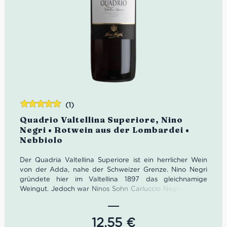
(1)
Bewertet
Quadrio Valtellina Superiore, Nino
mit
5.00
von
Negri • Rotwein aus der Lombardei •
5
Nebbiolo
Der Quadria Valtellina Superiore ist ein herrlicher Wein
von der Adda, nahe der Schweizer Grenze. Nino Negri
gründete hier im Valtellina 1897 das gleichnamige
Weingut. Jedoch war Ninos Sohn Carluccio Negri für den
eigentlichen Erfolg verantwortlich.
Mit energischer Konsequenz erneuerte das Weingut,
12,55
€