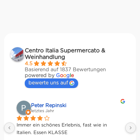
Centro Italia Supermercato &
Weinhandlung
4.5
Basierend auf 1837 Bewertungen
powered by
G
o
o
g
l
e
bewerte uns auf
Matze
letztes Jahr