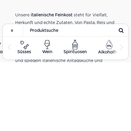
Unsere
italienische Feinkost
steht für Vielfalt,
Herkunft und echte Zutaten. Von Pasta, Reis und
Tomatensaucen über Olivenöl, Antipasti und
Pesto bis zu Balsamico und Spezialitäten aus
verschiedenen Regionen Italiens. Alle Produkte
ost
Süsses
Wein
Spirituosen
Alkoholfrei
sind Teil unseres realen Supermarkt-Sortiments
und spiegeln italienische Alltagsküche und
Tradition wider. Italienische Feinkost online
kaufen.
Catering