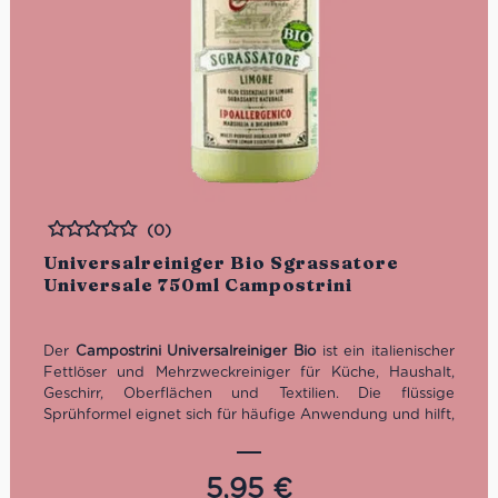
(0)
Bewertet
Universalreiniger Bio Sgrassatore
Universale 750ml Campostrini
Der
Campostrini Universalreiniger Bio
ist ein italienischer
Fettlöser und Mehrzweckreiniger für Küche, Haushalt,
Geschirr, Oberflächen und Textilien. Die flüssige
Sprühformel eignet sich für häufige Anwendung und hilft,
Fett, Rückstände und alltägliche Verschmutzungen auf
Arbeitsflächen, Dunstabzugshauben, Grill, Tellern,
Kochgeschirr und weiteren Oberflächen zu entfernen.
5,95
€