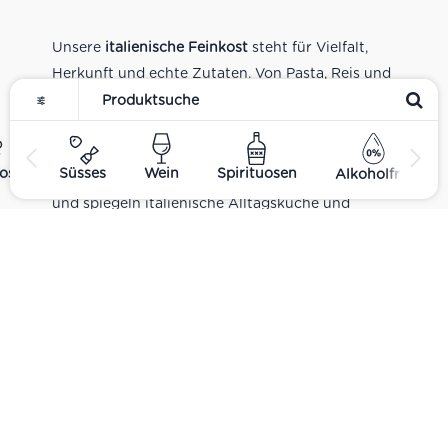
Unsere
italienische Feinkost
steht für Vielfalt,
Herkunft und echte Zutaten. Von Pasta, Reis und
Tomatensaucen über Olivenöl, Antipasti und
Pesto bis zu Balsamico und Spezialitäten aus
verschiedenen Regionen Italiens. Alle Produkte
ost
Süsses
Wein
Spirituosen
Alkoholfrei
sind Teil unseres realen Supermarkt-Sortiments
und spiegeln italienische Alltagsküche und
Tradition wider. Italienische Feinkost online
kaufen.
Catering