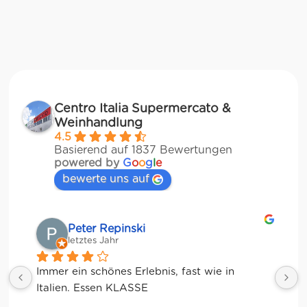
Centro Italia Supermercato &
Weinhandlung
4.5
Basierend auf 1837 Bewertungen
powered by
G
o
o
g
l
e
bewerte uns auf
Matze
letztes Jahr