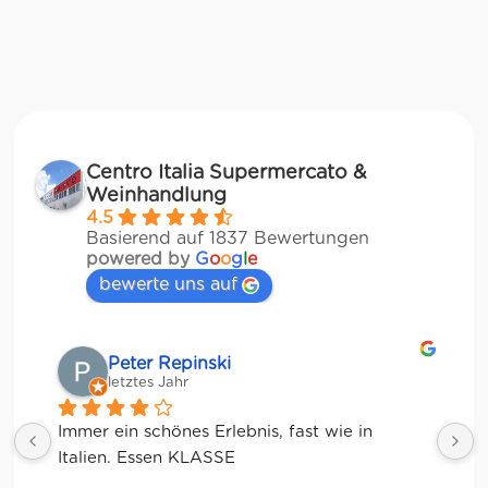
Centro Italia Supermercato &
Weinhandlung
4.5
Basierend auf 1837 Bewertungen
powered by
G
o
o
g
l
e
bewerte uns auf
Matze
letztes Jahr