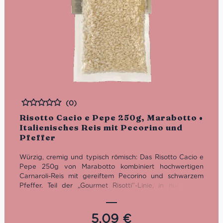
(0)
Bewertet
Risotto Cacio e Pepe 250g, Marabotto •
Italienisches Reis mit Pecorino und
Pfeffer
Würzig, cremig und typisch römisch: Das Risotto Cacio e
Pepe 250g von Marabotto kombiniert hochwertigen
Carnaroli-Reis mit gereiftem Pecorino und schwarzem
Pfeffer. Teil der „Gourmet Risotti“-Linie, in nur ca. 15
Minuten zubereitet – für authentischen italienischen
Genuss mit minimalem Aufwand.
5,09
€