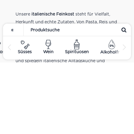
Unsere
italienische Feinkost
steht für Vielfalt,
Herkunft und echte Zutaten. Von Pasta, Reis und
Tomatensaucen über Olivenöl, Antipasti und
Pesto bis zu Balsamico und Spezialitäten aus
verschiedenen Regionen Italiens. Alle Produkte
ost
Süsses
Wein
Spirituosen
Alkoholfrei
sind Teil unseres realen Supermarkt-Sortiments
und spiegeln italienische Alltagsküche und
Tradition wider. Italienische Feinkost online
kaufen.
Catering